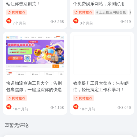
站让你告别剧荒！
个免费娱乐网站，亲测好用
网站推荐
网站推荐
# 上班摸鱼网站合集
# 
3,268
919
7个月前
3个月前
快递物流查询工具大全：告别
效率提升工具大盘点：告别瞎
包裹焦虑，一键追踪你的快递
忙，轻松搞定工作和学习！
网站推荐
网站推荐
4,158
3,046
10个月前
10个月前
暂无评论