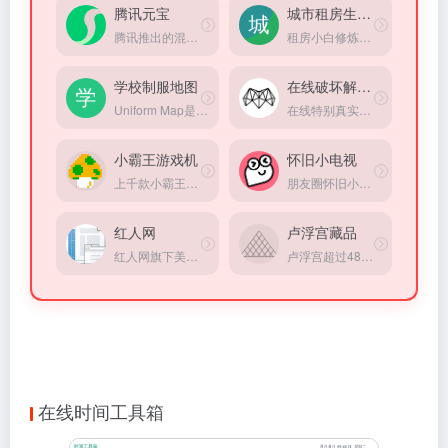
腾讯元宝
城市租房生存指南
腾讯推出的混元大模型AI助手
租房小白修炼手册，掌握租房硬核知识，找到理想住所！
学校制服地图
在线破坏解压器
Uniform Map是一个让使用者可以从Google地图去查询学校制服的网站，想知道某所学校所穿的制服，用这网站就能轻松解决
在线特别真实的破碎超级立方体小游戏模拟器，方式超级解压
小霸王游戏机
怀旧小电视
上千款小霸王、红白机、街机、FC在线游戏。
朋友圈怀旧小电视，重温经典小品，童年回忆，情怀满满。在线观看小品，分享快乐，打造专属怀旧空间。
红人网
卢浮宫藏品
红人网旗下美女写真分享平台
卢浮宫超过48万藏品电子化，可在线免费浏览
在线时间工具箱