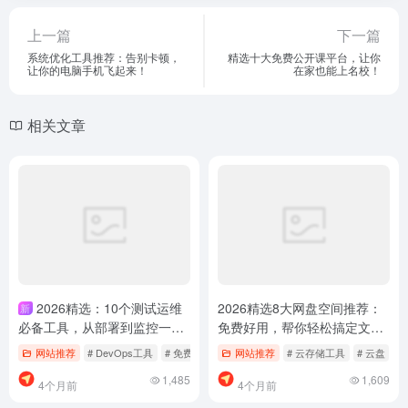
上一篇
下一篇
系统优化工具推荐：告别卡顿，
精选十大免费公开课平台，让你
让你的电脑手机飞起来！
在家也能上名校！
相关文章
2026精选：10个测试运维
2026精选8大网盘空间推荐：
新
必备工具，从部署到监控一站
免费好用，帮你轻松搞定文件
搞定
存储与备份
网站推荐
# DevOps工具
# 免费测试工具
网站推荐
# 持续集成工具
# 云存储工具
# 云盘
#
1,485
1,609
4个月前
4个月前