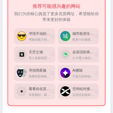
推荐可能感兴趣的网站
我们为你精心挑选了更多优质网址，希望能给你
带来更好的体验
寻找不动的表情
城市租房生存指南
考验你眼力劲的时候到了！
租房小白修炼手册，掌握租房硬核知识，找到理想住所！
天空之城
会说话的表情包
无人机航拍照片和视频共享平台
让卡通人物说出你指定的任何一句话
寻找明星脸
AI擦除
免费的影视角色面部匹配工具
只需几秒钟就能编辑图片，用画笔选中并用 AI 擦除图片上的物体、人物、文字、瑕疵和图案。无限制免费使用，无需注册。
看看你在其它星球的岁数
空间站对接模拟器
科普网站，看看你在其它星球的岁数
沉浸式在线体验当宇航员