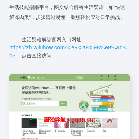
生活技能指南平台，图文结合解答生活疑难，如“快速
解冻肉类”，步骤清晰易懂，助您轻松应对日常挑战。
生活疑难解答官网入口网址：
ht
tp
s:
/
/z
h.wik
i
h
o
w
.
com
/%
e9%
a
6
%
96
%
e
9
%
a
1
%
b5
点击直接访问。
国强导航（gqdh.cn）