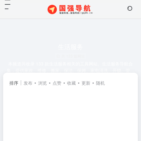
生活服务
共 133 篇网址
本频道共收录 133 款生活服务相关的工具网站。生活服务导航合
集，提供家政、维修、搬家、保洁、保姆、家电清洗、开锁、管道
疏通、本地服务、便民等一站式入口。推荐58同城、赶集网、美
排序
发布
浏览
点赞
收藏
更新
随机
# 生活服务
团、大众点评、闲鱼、支付宝等热门平台，助您快速解决生活难
# 出行服务
# 搬家服务
# 分类信息
题。
# 金融服务
# 婚恋交友