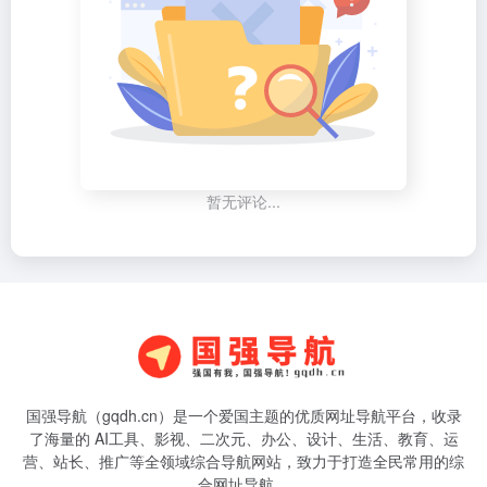
暂无评论...
国强导航（gqdh.cn）是一个爱国主题的优质网址导航平台，收录
了海量的 AI工具、影视、二次元、办公、设计、生活、教育、运
营、站长、推广等全领域综合导航网站，致力于打造全民常用的综
合网址导航。