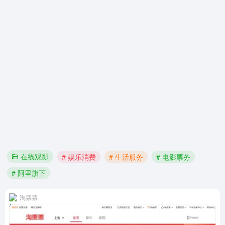
在线观影
# 娱乐消费
# 生活服务
# 电影票务
# 阿里旗下
淘票票