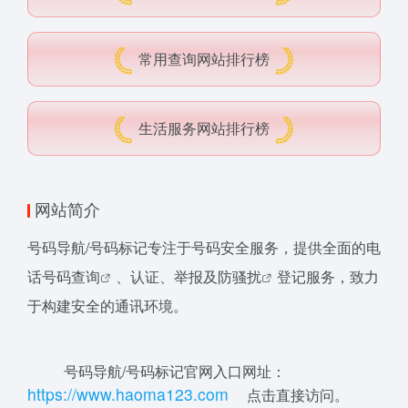
常用查询网站排行榜
生活服务网站排行榜
网站简介
号码导航/号码标记专注于号码安全服务，提供全面的电
话
号码查询
、认证、举报及
防骚扰
登记服务，致力
于构建安全的通讯环境。
号码导航/号码标记官网入口网址：
h
tt
ps:
//ww
w
.h
aom
a12
3.
c
o
m
点击直接访问。