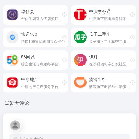
华住会
中演票务通
华住集团官方酒店预订平台
中演旗下演出票务服务平台
快递100
瓜子二手车
快递100物流查询追踪平台
瓜子旗下二手车交易服务平台
58同城
伊对
综合生活信息服务平台
在线视频相亲交友社区平台
中原地产
滴滴出行
中原地产房产服务平台
滴滴旗下出行与生活服务平台
暂无评论