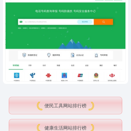
便民工具网站排行榜
健康生活网站排行榜