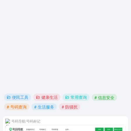
便民工具
健康生活
常用查询
# 信息安全
# 号码查询
# 生活服务
# 防骚扰
号码导航/号码标记