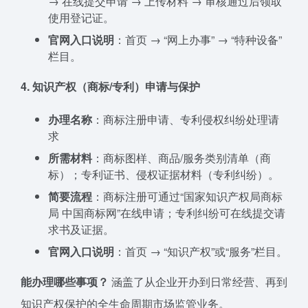
→ 在线提交申请 → 上传材料 → 审核通过后领取
使用登记证。
官网入口说明
：首页 → “网上办事” → “特种设备”
栏目。
4. 知识产权（商标/专利）申请与保护
办理名称
：商标注册申请、专利侵权纠纷处理请
求
所需材料
：商标图样、商品/服务类别清单（商
标）；专利证书、侵权证据材料（专利纠纷）。
简要流程
：商标注册可通过“国家知识产权局商标
局 中国商标网”在线申请；专利纠纷可在线提交请
求书及证据。
官网入口说明
：首页 → “知识产权”或“服务”栏目。
能办理哪些事项？
涵盖了从企业开办到日常经营、再到
知识产权保护的全生命周期市场监管业务。