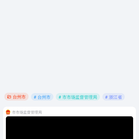
台州市
# 台州市
# 市市场监督管理局
# 浙江省
市市场监督管理局