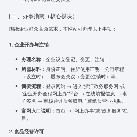
三、办事指南（核心模块）
围绕企业群众高频需求，本网站可办理以下事项：
1. 企业开办与注销
办理名称
：企业设立登记、变更、注销
所需材料
：身份证明、住所使用证明、公司章程
（设立时）、股东会决议（变更/注销时）等。
简要流程
：登录网站 → 进入“浙江政务服务网”或
“企业开办全程网上办”平台 → 在线填报信息 → 电
子签名 → 审核通过后领取电子或纸质营业执照。
官网入口说明
：首页 → “网上办事”或“政务服务”栏
目。
2. 食品经营许可