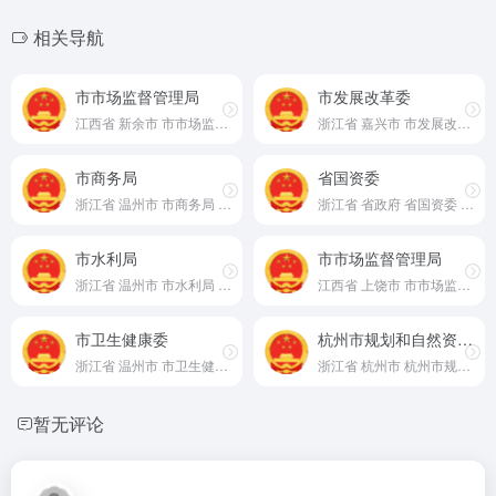
相关导航
市市场监督管理局
市发展改革委
江西省 新余市 市市场监督管理局 官网
浙江省 嘉兴市 市发展改革委 官网
市商务局
省国资委
浙江省 温州市 市商务局 官网
浙江省 省政府 省国资委 官网
市水利局
市市场监督管理局
浙江省 温州市 市水利局 官网
江西省 上饶市 市市场监督管理局 官网
市卫生健康委
杭州市规划和自然资源局
浙江省 温州市 市卫生健康委 官网
浙江省 杭州市 杭州市规划和自然资源局 官网
暂无评论