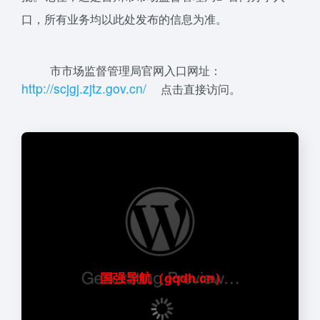
口，所有业务均以此处发布的信息为准。
市市场监督管理局官网入口网址：
ht
t
p:/
/
sc
jg
j
.zjtz.
g
ov
.
cn
/
点击直接访问。
国强导航（gqdh.cn）