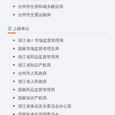
台州市住房和城乡建设局
台州市交通运输局
② 上级单位
浙江省
市场监督管理局
国家市场监督管理总局
浙江省药品监督管理局
浙江省知识产权局
台州市人民政府
浙江省人民政府
国家药品监督管理局
国家知识产权局
浙江省食品安全委员会办公室
国家标准化管理委员会