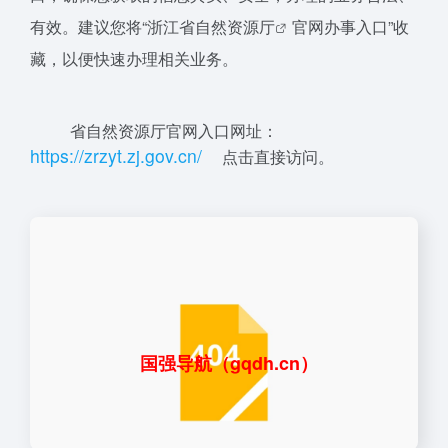
有效。建议您将“浙江
省自然资源厅
官网办事入口”收
藏，以便快速办理相关业务。
省自然资源厅官网入口网址：
ht
tps
:
/
/
z
r
z
yt.z
j.
g
o
v
.
c
n/
点击直接访问。
国强导航（gqdh.cn）