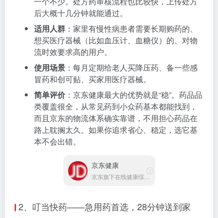
一个不少。处方药审核流程也比较快，上传处方
后大概十几分钟就能通过。
适用人群
：家里有慢性病患者需要长期购药的、
想买医疗器械（比如血压计、血糖仪）的、对物
流时效要求高的用户。
使用场景
：每月定期给老人买降压药、备一些感
冒药和创可贴、买家用医疗器械。
简单评价
：京东健康最大的优势就是“稳”。药品品
类覆盖很全，从常见药到小众药基本都能找到，
而且京东的物流体系确实靠谱，不用担心药品在
路上耽搁太久。如果你追求省心、稳定，选它基
本不会出错。
京东健康
京东旗下在线健康综合服务平台
2、叮当快药——急用药首选，28分钟送到家