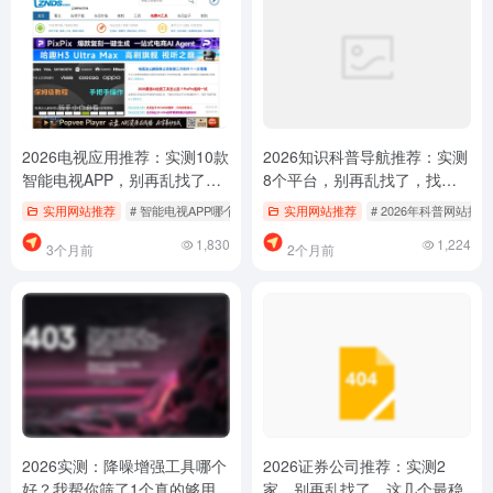
2026电视应用推荐：实测10款
2026知识科普导航推荐：实测
智能电视APP，别再乱找了，
8个平台，别再乱找了，找资
这几个最稳
料少踩坑
实用网站推荐
# 智能电视APP哪个好用
# 电视应用下载
实用网站推荐
# 电视应用推荐
# 2026年科普网站排行
1,830
1,224
3个月前
2个月前
2026实测：降噪增强工具哪个
2026证券公司推荐：实测2
好？我帮你筛了1个真的够用
家，别再乱找了，这几个最稳