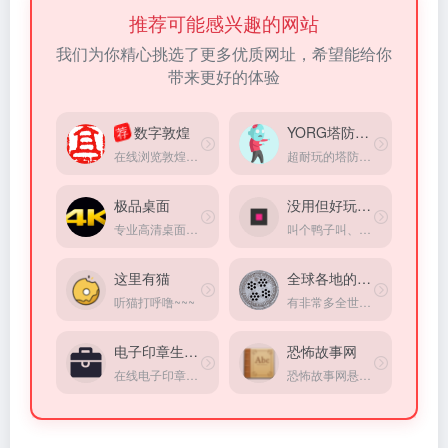
推荐可能感兴趣的网站
我们为你精心挑选了更多优质网址，希望能给你
带来更好的体验
数字敦煌
YORG塔防小游戏
荐
在线浏览敦煌，可浏览经典洞窟、经典壁画等
超耐玩的塔防游戏。
极品桌面
没用但好玩的小游戏
专业高清桌面壁纸综合平台
叫个鸭子叫、戳个按钮弹窗，超适合打发碎片时间。
这里有猫
全球各地的井盖
听猫打呼噜~~~
有非常多全世界各地有趣的井盖！还能看这个井盖具体在什么地方
电子印章生成器
恐怖故事网
在线电子印章定制生成工具
恐怖故事网悬疑灵异小说站点