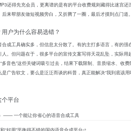
MP3还得先充会员，更离谱的是有的平台收费规则藏得比迷宫还
。后来帮朋友做短视频旁白，又折腾了一圈，最后才摸到点门道
？用户为什么容易选错？
音合成工具确实多，但信息太分散了。有的主打多语言，有的强
引人。但问题在于，很多平台的宣传文案写得天花乱坠，实际用
、“多音色”这些关键词吸引过去，结果下载限制、音质缩水、收
么是广告软文，要么是泛泛而谈的科普，真正能解决“我到底该用
这个平台
配音）—— 一个能让你省心的语音合成工具
和“好用”平衡得不错的
国内语音合成平台
。