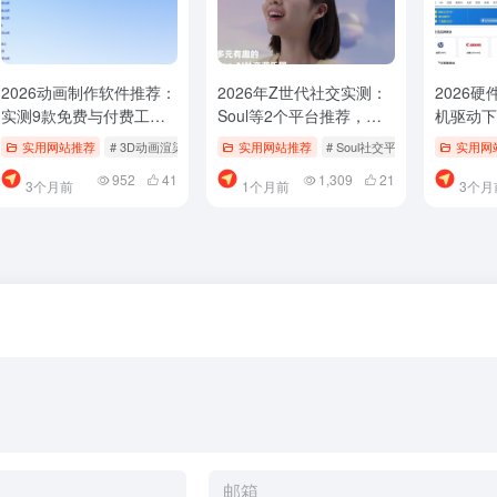
2026动画制作软件推荐：
2026年Z世代社交实测：
2026
实测9款免费与付费工
Soul等2个平台推荐，别
机驱动下
具，别再乱找了
再乱找了
最稳别再
营喵
实用网站推荐
# 运营知识哪个好用
# 3D动画渲染软件
# AI动画生成平台
实用网站推荐
# Soul社交平台
# MG动画制作工具
# Z世代数字
实用网
952
41
1,309
21
3个月前
1个月前
3个月