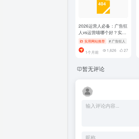
2026运营人必备：广告狂
人vs运营喵哪个好？实测
2个精选平台，找资料少
实用网站推荐
# 广告狂人
# 运
踩坑
1,626
27
1个月前
暂无评论