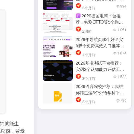
乐与语音平台，别再乱找了
994
2个月前
2026德国电商平台推
新
荐：实测OTTO等5个靠谱
站点，别再乱找了
1,061
2周前
2026年导航页哪个好？实
测5个免费高效入口推荐，
别再乱找了
1,874
1个月前
2026基准测试平台推荐：
实测2个认知能力评估工
具，别再乱找了
1,522
3个月前
2026语言院校推荐：我帮
你筛过这5个外语学科平
台，实测少踩坑
790
2个月前
钟就能生
压缩感，背景