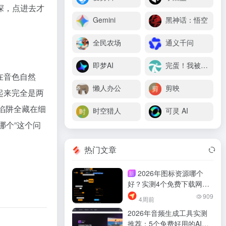
深，点进去才
Gemini
黑神话：悟空
。
全民农场
通义千问
即梦AI
完蛋！我被美女包围了
在音色自然
懒人办公
剪映
起来完全是两
费陷阱全藏在细
时空猎人
可灵 AI
哪个”这个问
热门文章
2026年图标资源哪个
新
好？实测4个免费下载网
站，找素材少踩坑
909
4周前
2026年音频生成工具实测
推荐：5个免费好用的AI音