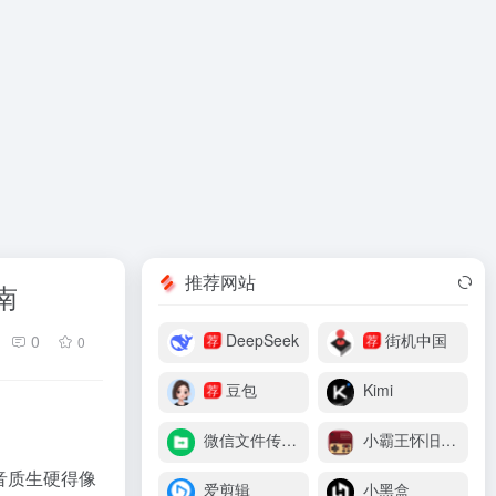
推荐网站
南
DeepSeek
街机中国
0
荐
荐
0
豆包
Kimi
荐
微信文件传输助手
小霸王怀旧游戏机
音质生硬得像
爱剪辑
小黑盒