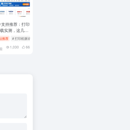
硬件支持推荐：打印
载实测，这几个
乱找了
生活导航
站推荐
# 打印机驱动下载
# Z世代社交平台
# 打印机驱动怎么用
# 硬件支持
1,030
66
前