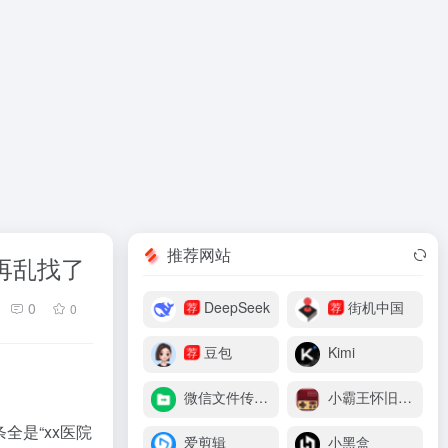
推荐网站
再乱找了
DeepSeek
街机中国
荐
荐
0
0
豆包
Kimi
荐
微信文件传输助手
小霸王怀旧游戏机
是“xx医院
爱剪辑
小黑盒