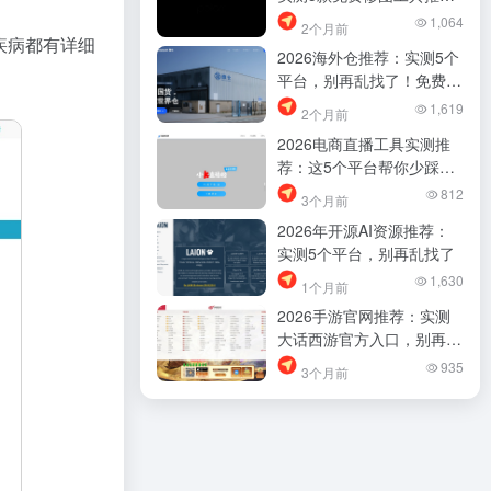
荐，别再乱找了
1,064
2个月前
疾病都有详细
2026海外仓推荐：实测5个
平台，别再乱找了！免费仓
储方案哪个好？
1,619
2个月前
2026电商直播工具实测推
荐：这5个平台帮你少踩
坑，效率差距明显
812
3个月前
2026年开源AI资源推荐：
实测5个平台，别再乱找了
1,630
1个月前
2026手游官网推荐：实测
大话西游官方入口，别再乱
找了
935
3个月前