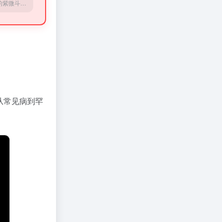
专业的紫微斗数命盘解析、四柱八字算命、梅花易数占卜服务。
从常见病到罕