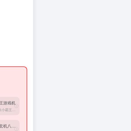
王游戏机
上千款小霸王、红白机、街机、FC在线游戏。
命盘玄机八字测算