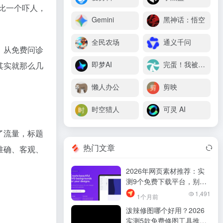
比一个吓人，
Gemini
黑神话：悟空
全民农场
通义千问
，从免费问诊
即梦AI
完蛋！我被美女包围了
其实就那么几
懒人办公
剪映
时空猎人
可灵 AI
了流量，标题
热门文章
准确、客观、
2026年网页素材推荐：实
测9个免费下载平台，别再
乱找了！
1,491
1个月前
泼辣修图哪个好用？2026
实测5款免费修图工具推