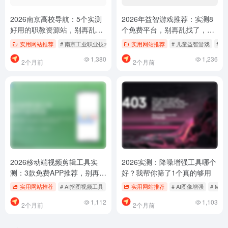
2026南京高校导航：5个实测
2026年益智游戏推荐：实测8
好用的职教资源站，别再乱找
个免费平台，别再乱找了，少
了
踩坑！
实用网站推荐
# 南京工业职业技术大学怎么用
实用网站推荐
# 南京职教资源哪个好用
# 儿童益智游戏
# 南
# 
1,380
1,236
2个月前
2个月前
2026移动端视频剪辑工具实
2026实测：降噪增强工具哪个
测：3款免费APP推荐，别再乱
好？我帮你筛了1个真的够用
找了
实用网站推荐
# AI抠图视频工具
# 免费视频剪辑APP
实用网站推荐
# 手机视频编辑工具
# AI图像增强
# Magni
1,112
1,103
2个月前
2个月前