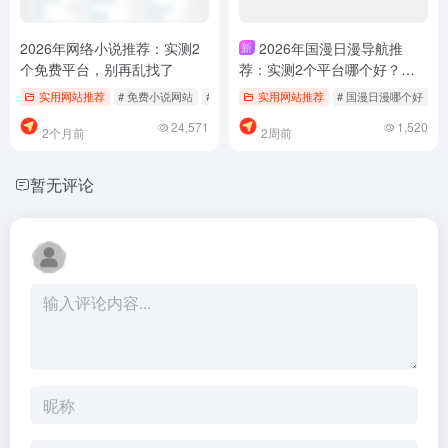
2026年网络小说推荐：实测2
2026年国漫日漫导航推
新
个免费平台，别再乱找了
荐：实测2个平台哪个好？别
再乱找了，少踩坑高效追漫
实用网站推荐
# 免费小说网站
# 女频小说平台
实用网站推荐
# 网络小说怎么找
# 国漫日漫哪个好
#
24,571
1,520
2个月前
2周前
暂无评论