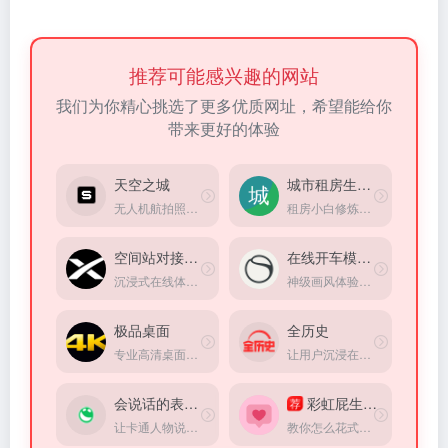
推荐可能感兴趣的网站
我们为你精心挑选了更多优质网址，希望能给你
带来更好的体验
天空之城
城市租房生存指南
无人机航拍照片和视频共享平台
租房小白修炼手册，掌握租房硬核知识，找到理想住所！
空间站对接模拟器
在线开车模拟器
沉浸式在线体验当宇航员
神级画风体验，体验在线速度与激情，为数不多体验非常棒的在线模拟器
极品桌面
全历史
专业高清桌面壁纸综合平台
让用户沉浸在纵横开阔、左图右史的（历史、人文、社科等）知识海洋中
会说话的表情包
彩虹屁生成器
荐
让卡通人物说出你指定的任何一句话
教你怎么花式哄女朋友，直男的福音