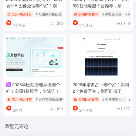
设计AI图像处理哪个好？别再
5款智能客服平台推荐，帮你
乱找了，我帮你筛过这5个
少踩坑
实用网站推荐
# AI图像风格处理
# 即时设计AI工具
实用网站推荐
# 风格转换免费下载
# AI客服下载
# AI
1,301
1,840
3个月前
3个月前
2026年医院管理系统哪个
2026年塔罗占卜哪个好？实测
新
好？实测1款推荐，少踩坑！
2个免费平台，别再乱找了
实用网站推荐
# 医疗管理系统哪个好
# 医院管理平台免费
实用网站推荐
# 免费塔罗占卜
# 医院管理系统推荐
# 
1,621
1,727
2周前
2个月前
暂无评论