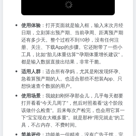
使用体验
：打开页面就是输入框，输入末次月经
日期，立刻算出预产期、当前孕周、距离预产期
还有多少天。整个过程不到10秒，没有任何注
册、关注、下载App的步骤。它还附带了一些小
工具，比如“胎儿体重估算”“孕期体重增长建议”，
都是输入数据直接出结果，非常干脆。
适用人群
：适合所有孕妈，尤其是刚发现怀孕、
急着算预产期的人。也适合那些不想装App、只
想快速查个数据的用户。
使用场景
：我媳妇刚怀孕那会儿，几乎每天都要
打开看看“今天几周了”，然后对照着看“这个阶段
该做什么检查”。后来每次产检完，也会用它算一
下“宝宝现在大概多重”。就是那种“用完就走”的工
具，不占内存、不费时间。
简单评价
：功能单一但精准，没有广告干扰，完