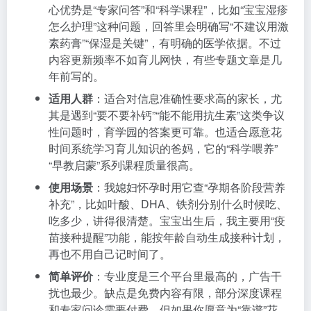
心优势是“专家问答”和“科学课程”，比如“宝宝湿疹
怎么护理”这种问题，回答里会明确写“不建议用激
素药膏”“保湿是关键”，有明确的医学依据。不过
内容更新频率不如育儿网快，有些专题文章是几
年前写的。
适用人群
：适合对信息准确性要求高的家长，尤
其是遇到“要不要补钙”“能不能用抗生素”这类争议
性问题时，育学园的答案更可靠。也适合愿意花
时间系统学习育儿知识的爸妈，它的“科学喂养”
“早教启蒙”系列课程质量很高。
使用场景
：我媳妇怀孕时用它查“孕期各阶段营养
补充”，比如叶酸、DHA、铁剂分别什么时候吃、
吃多少，讲得很清楚。宝宝出生后，我主要用“疫
苗接种提醒”功能，能按年龄自动生成接种计划，
再也不用自己记时间了。
简单评价
：专业度是三个平台里最高的，广告干
扰也最少。缺点是免费内容有限，部分深度课程
和专家问诊需要付费，但如果你愿意为“靠谱”花