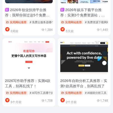
2026年创业扶持平台推
2026年娱乐下载平台推
新
新
荐：我帮你筛过这5个免费云
荐：实测3个免费资源站，找
服务器，别再乱找了
资料少踩坑
实用网站推荐
# 免费云服务器哪个好用
# 创业扶持平台推荐
实用网站推荐
# 免费资源下载网站
# 创业技术资源
1,384
1,440
3周前
5天前
2026写作助手推荐：实测4款
2026年自助分析工具推荐：实
工具，别再乱找了！
测1款高效平台，别再乱找了
实用网站推荐
# AI写作工具哪个好用
# 免费写作助手
实用网站推荐
# 写作助手怎么用
# AI辅助分析工具
#
1,708
1,748
3个月前
2个月前