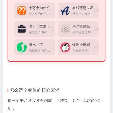
十万个为什么
在线环游世界
十万个为什么、是一个科普生活百科网站、包括天文地理、人文历史、物理化学、生物王国、人体奥秘、食品健康、信息科技。
足不出户遨游全世界，360°高清实景图
电子印章生成器
卢浮宫藏品
在线电子印章定制生成工具
卢浮宫超过48万藏品电子化，可在线免费浏览
腾讯元宝
怀旧小电视
腾讯推出的混元大模型AI助手
朋友圈怀旧小电视，重温经典小品，童年回忆，情怀满满。在线观看小品，分享快乐，打造专属怀旧空间。
怎么选？看你的核心需求
这三个平台其实各有侧重，不冲突，甚至可以搭配使
用：