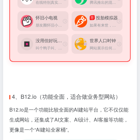
在线特别真实的破碎超级立方体小游戏模拟器，方式超级解压
腾讯推出的混元大模型AI助手
怀旧小电视
投胎模拟器
荐
朋友圈怀旧小电视，重温经典小品，童年回忆，情怀满满。在线观看小品，分享快乐，打造专属怀旧空间。
如果有来世，你会出生在哪里？
没用但好玩的小游戏
世界人口时钟
叫个鸭子叫、戳个按钮弹窗，超适合打发碎片时间。
网站展示任何国家目前人口的实时统计，出生，死亡，净迁移和人口增长
4、B12.io（功能全面，适合做业务型网站）
B12.io是一个功能比较全面的AI建站平台，它不仅仅能
生成网站，还集成了AI文案、AI设计、AI客服等功能，
更像是一个“AI建站全家桶”。