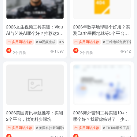
2026文生视频工具实测：Vidu
2026年数字地球哪个好用？实
AI与艺映AI哪个好？推荐这2个
测Earth星图地球等5个平台推
少踩坑
荐，帮你少踩坑
实用网站推荐
# AI视频生成
# Vidu AI
# 文字转视频
实用网站推荐
# 三维地球免费下载
1,097
942
2个月前
2个月前
2026美国资讯导航推荐：实测
2026海外营销工具实测10+：
2个平台，找资料少踩坑
哪个好？我帮你筛过了，少踩
坑！
实用网站推荐
# 美国科技新闻网站
# 美国资讯免费下载
实用网站推荐
# TikTok增长工具
# 美国资讯导航
#
1,211
862