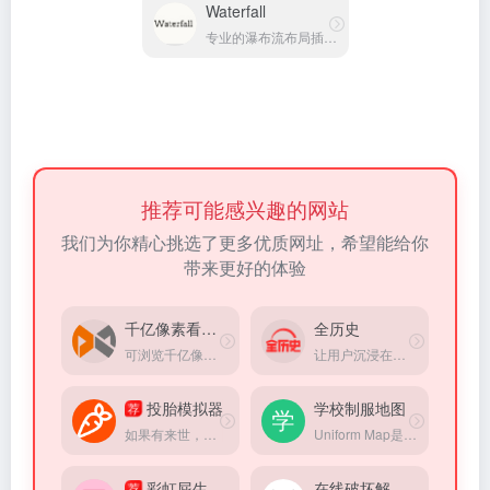
Waterfall
专业的瀑布流布局插件工具
推荐可能感兴趣的网站
我们为你精心挑选了更多优质网址，希望能给你
带来更好的体验
千亿像素看中国
全历史
可浏览千亿像素的全景图片，观看一个城市的面貌
让用户沉浸在纵横开阔、左图右史的（历史、人文、社科等）知识海洋中
荐
投胎模拟器
学校制服地图
如果有来世，你会出生在哪里？
Uniform Map是一个让使用者可以从Google地图去查询学校制服的网站，想知道某所学校所穿的制服，用这网站就能轻松解决
荐
彩虹屁生成器
在线破坏解压器