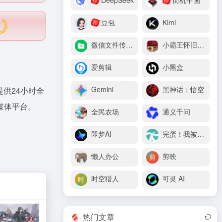
DeepSeek
街机中国
豆包
Kimi
荐
微信文件传输助手
小霸王怀旧游戏机
爱剪辑
小黑盒
Gemini
黑神话：悟空
供24小时全
媒体平台。
全民农场
通义千问
即梦AI
完蛋！我被美女包围了
懒人办公
剪映
时空猎人
可灵 AI
热门文章