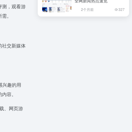
全网新闻热点速览
评测，观看游
2个月前
327
所需。
的社交新媒体
感兴趣的用
的内容。
下载、网页游