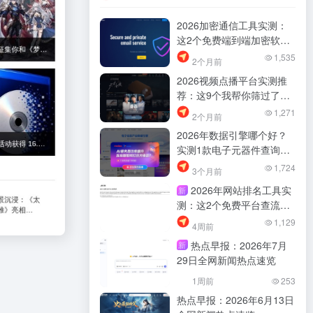
2026加密通信工具实测：
这2个免费端到端加密软件
真的够用，别再乱找了
1,535
2个月前
2026视频点播平台实测推
荐：这9个我帮你筛过了，
别再乱找了
1,271
2个月前
2026年数据引擎哪个好？
实测1款电子元器件查询工
具，找资料少踩坑
1,724
3个月前
2026年网站排名工具实
新
测：这2个免费平台查流量
最稳，别再乱找了
1,129
4周前
热点早报：2026年7月
新
29日全网新闻热点速览
1周前
253
热点早报：2026年6月13日