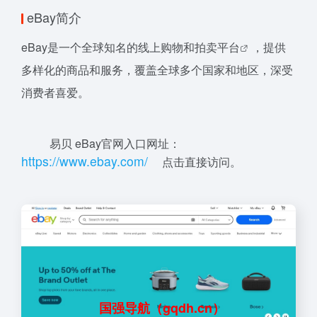
eBay简介
eBay是一个全球知名的线上购物和
拍卖平台
，提供
多样化的商品和服务，覆盖全球多个国家和地区，深受
消费者喜爱。
易贝 eBay官网入口网址：
h
t
t
p
s:
//w
w
w.e
b
ay
.com/
点击直接访问。
国强导航（gqdh.cn）