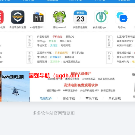
国强导航（gqdh.cn）
多多软件站官网预览图
？