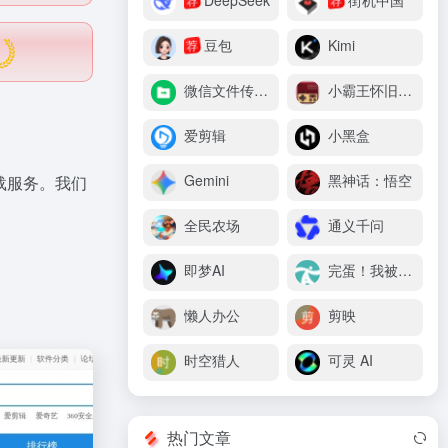
DeepSeek
街机中国
豆包
Kimi
荐
微信文件传输助手
小霸王怀旧游戏机
爱剪辑
小黑盒
Gemini
黑神话：悟空
载服务。我们
。
全民农场
通义千问
即梦AI
完蛋！我被美女包围了
懒人办公
剪映
时空猎人
可灵 AI
热门文章