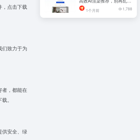
高效AI渲染推荐，别再乱找
件，点击下载
了
1,788
1个月前
。
我们致力于为
好者，都能在
下载。
提供安全、绿