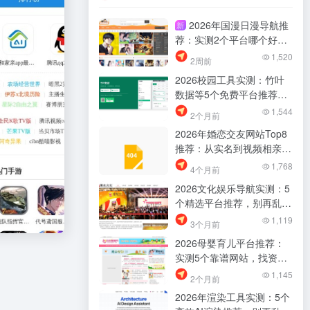
2026年国漫日漫导航推
新
荐：实测2个平台哪个好？
别再乱找了，少踩坑高效追
1,520
2周前
漫
2026校园工具实测：竹叶
数据等5个免费平台推荐，
查资料少踩坑
1,544
2个月前
2026年婚恋交友网站Top8
推荐：从实名到视频相亲，
帮你高效脱单
1,768
4个月前
2026文化娱乐导航实测：5
个精选平台推荐，别再乱找
了
1,119
3个月前
2026母婴育儿平台推荐：
实测5个靠谱网站，找资料
少踩坑
1,145
2个月前
2026年渲染工具实测：5个