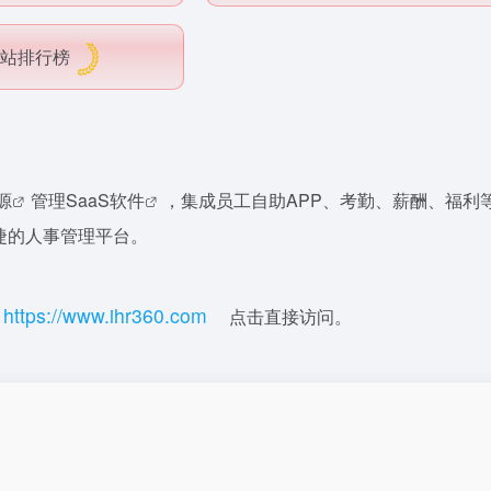
站排行榜
源
管理
SaaS软件
，集成员工自助APP、考勤、薪酬、福利
捷的人事管理平台。
h
t
t
p
s
:
//ww
w.i
hr3
6
0.
c
o
m
：
点击直接访问。