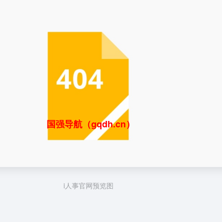
国强导航（gqdh.cn）
i人事官网预览图