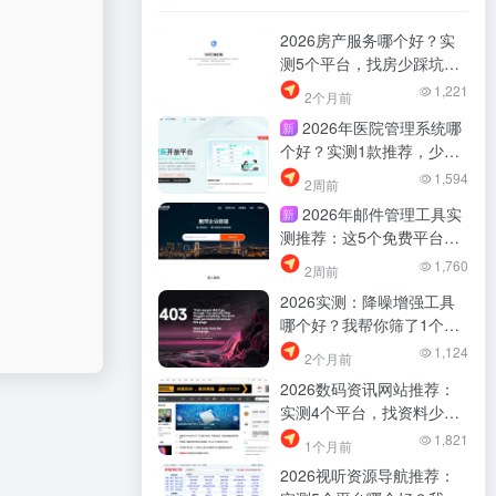
2026房产服务哪个好？实
测5个平台，找房少踩坑
（我帮你筛过了）
1,221
2个月前
2026年医院管理系统哪
新
个好？实测1款推荐，少踩
坑！
1,594
2周前
2026年邮件管理工具实
新
测推荐：这5个免费平台帮
你少踩坑，职场找资料效率
1,760
2周前
差距明显
2026实测：降噪增强工具
哪个好？我帮你筛了1个真
的够用
1,124
2个月前
2026数码资讯网站推荐：
实测4个平台，找资料少踩
坑
1,821
1个月前
2026视听资源导航推荐：