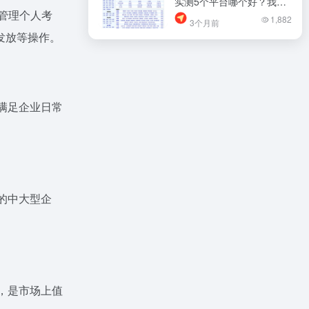
实测5个平台哪个好？我帮
管理个人考
你筛过了，少踩坑
1,882
3个月前
发放等操作。
满足企业日常
的中大型企
，是市场上值