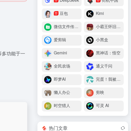
DeepSeek
街机中国
荐
豆包
Kimi
微信文件传输助手
小霸王怀旧游戏机
爱剪辑
小黑盒
Gemini
黑神话：悟空
等多功能于一
全民农场
通义千问
即梦AI
完蛋！我被美女包围了
懒人办公
剪映
时空猎人
可灵 AI
热门文章