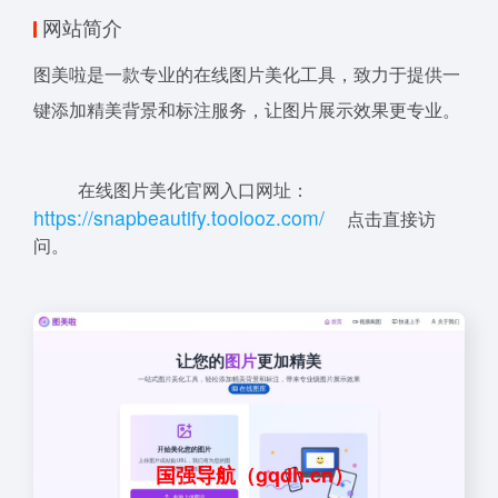
网站简介
图美啦是一款专业的在线图片美化工具，致力于提供一
键添加精美背景和标注服务，让图片展示效果更专业。
在线图片美化官网入口网址：
h
ttps
:
/
/sn
ap
be
au
tify
.too
l
o
oz.com
/
点击直接访
问。
国强导航（gqdh.cn）