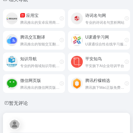
应用宝
诗词名句网
荐
腾讯推出的安卓应用商店平台
专业的诗词名句赏析网站
腾讯交互翻译
U课通学习网
腾讯推出的智能交互翻译工具
U课通综合性在线学习服务平台
知识导航
平安知鸟
专业的跨领域知识导航平台
平安旗下AI企业培训平台
微信网页版
腾讯柠檬精选
腾讯推出的微信网页版客户端
腾讯旗下Mac正版免费软件精选平台
暂无评论