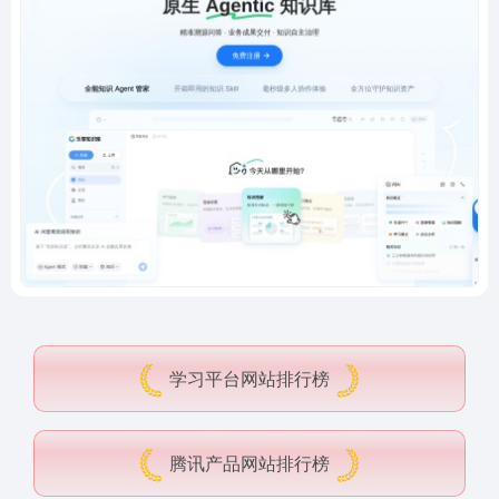
学习平台网站排行榜
腾讯产品网站排行榜