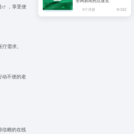
全网新闻热点速览
号
，享受便
3个月前
322
医疗需求。
行动不便的老
得信赖的在线