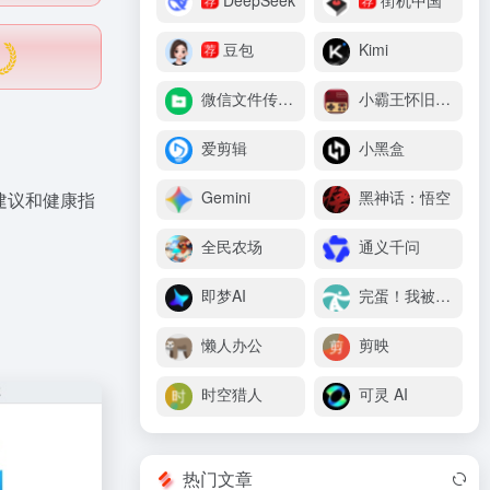
DeepSeek
街机中国
豆包
Kimi
荐
微信文件传输助手
小霸王怀旧游戏机
爱剪辑
小黑盒
Gemini
黑神话：悟空
建议和健康指
全民农场
通义千问
即梦AI
完蛋！我被美女包围了
懒人办公
剪映
时空猎人
可灵 AI
热门文章