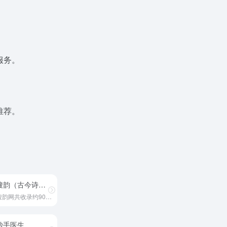
服务。
推荐。
搜韵（古今诗词作品）
搜韵网共收录约90万首古今诗词作品，其中近现代及之前的诗词作品约83万
妙手医生