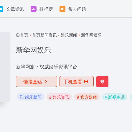
文章资讯
排行榜
常见问题
首页
•
首页新闻资讯
•
娱乐新闻
•
新华网娱乐
新华网娱乐
新华网旗下权威娱乐资讯平台
链接直达
手机查看
娱乐新闻
# 娱乐资讯
# 官方媒体
# 影视资讯