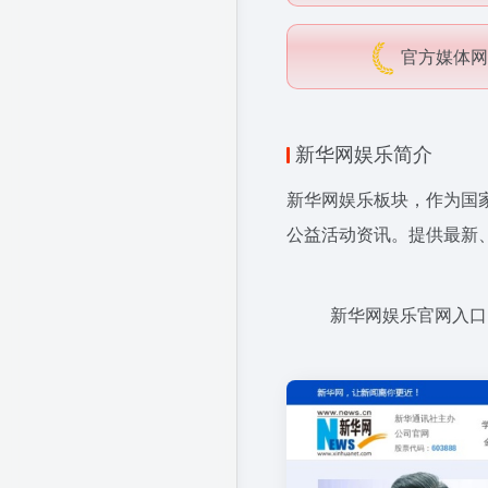
官方媒体网
新华网娱乐简介
新华网娱乐板块，作为国
公益活动资讯。提供最新
新华网娱乐官网入口