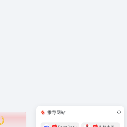
推荐网站
荐
荐