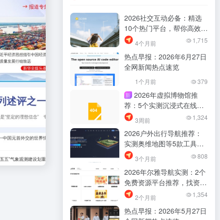
2026社交互动必备：精选
10个热门平台，帮你高效连
接与分享
1,715
4个月前
热点早报：2026年6月27日
全网新闻热点速览
1个月前
379
2026年虚拟博物馆推
新
荐：5个实测沉浸式在线参
观平台，别再乱找了
1,324
3周前
2026户外出行导航推荐：
实测奥维地图等5款工具，
别再乱找了
808
3个月前
2026年尔雅导航实测：2个
免费资源平台推荐，找资料
少踩坑
1,354
2个月前
热点早报：2026年5月27日