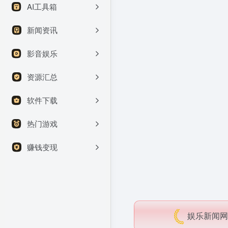
AI工具箱
新闻资讯
影音娱乐
资源汇总
软件下载
热门游戏
赚钱变现
娱乐新闻网