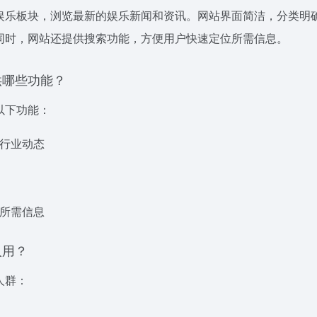
娱乐板块，浏览最新的娱乐新闻和资讯。网站界面简洁，分类明
同时，网站还提供搜索功能，方便用户快速定位所需信息。
供哪些功能？
以下功能：
行业动态
所需信息
人用？
人群：