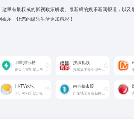
，这里有最权威的影视政策解读、最新鲜的娱乐新闻报道，以及
网娱乐，让您的娱乐生活更加精彩！
明星排行榜
搜狐视频
爱豆之家明星人气排行榜站点
搜狐旗下专业综合视频网站
HKTV论坛
南方都市报
HKTV粉丝论坛港剧资讯社区
广东地区专业新闻综合平台