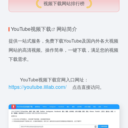
视频下载网站排行榜
YouTube
视频下载
网站简介
提供一站式服务，免费下载YouTube及国内外各大视频
网站的高清视频。操作简单，一键下载，满足您的视频
下载需求。
YouTube视频下载官网入口网址：
ht
tps://
y
o
utub
e
.i
iilab
.
co
m
/
点击直接访问。