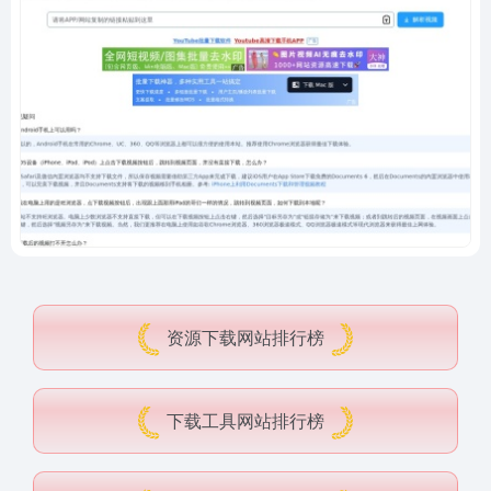
资源下载网站排行榜
下载工具网站排行榜