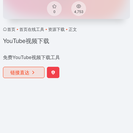
0
4,753
首页
•
首页在线工具
•
资源下载
•
正文
YouTube视频下载
免费YouTube视频下载工具
链接直达