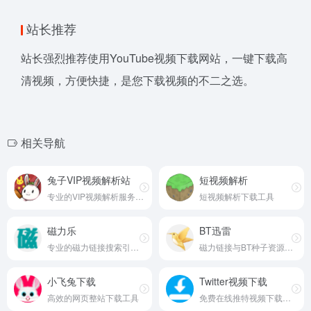
站长推荐
站长强烈推荐使用YouTube视频下载网站，一键下载高
清视频，方便快捷，是您下载视频的不二之选。
相关导航
兔子VIP视频解析站
短视频解析
专业的VIP视频解析服务平台
短视频解析下载工具
磁力乐
BT迅雷
专业的磁力链接搜索引擎导航
磁力链接与BT种子资源导航
小飞兔下载
Twitter视频下载
高效的网页整站下载工具
免费在线推特视频下载工具