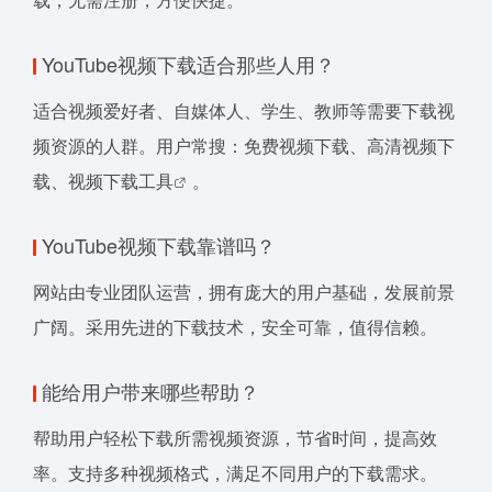
YouTube视频下载适合那些人用？
适合视频爱好者、自媒体人、学生、教师等需要下载视
频资源的人群。用户常搜：免费视频下载、高清视频下
载、视频
下载工具
。
YouTube视频下载靠谱吗？
网站由专业团队运营，拥有庞大的用户基础，发展前景
广阔。采用先进的下载技术，安全可靠，值得信赖。
能给用户带来哪些帮助？
帮助用户轻松下载所需视频资源，节省时间，提高效
率。支持多种视频格式，满足不同用户的下载需求。