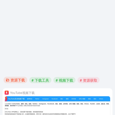
资源下载
# 下载工具
# 视频下载
# 资源获取
YouTube视频下载