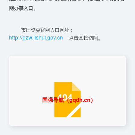
网办事入口
。
市国资委官网入口网址：
ht
tp:
//gzw.
l
i
s
h
u
i
.
gov
.cn
点击直接访问。
国强导航（gqdh.cn）