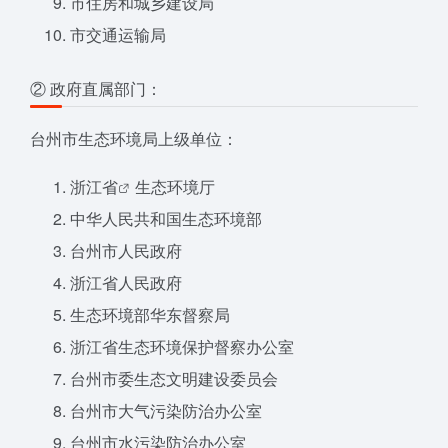
市住房和城乡建设局
市交通运输局
② 政府直属部门：
台州市生态环境局上级单位：
浙江省
生态环境厅
中华人民共和国生态环境部
台州市人民政府
浙江省人民政府
生态环境部华东督察局
浙江省生态环境保护督察办公室
台州市委生态文明建设委员会
台州市大气污染防治办公室
台州市水污染防治办公室