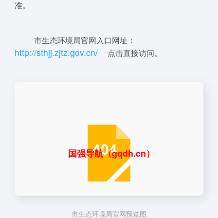
准。
市生态环境局官网入口网址：
h
ttp
:
//
s
t
h
j
j
.z
j
tz.
g
o
v.c
n
/
点击直接访问。
国强导航（gqdh.cn）
市生态环境局官网预览图