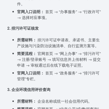
件。
官网入口说明：
首页 → “办事服务” → “行政许可”
→ 选择对应事项。
2. 排污许可证核发
所需材料：
排污许可证申请表、承诺书、主要生
产设施与污染防治设施清单、自行监测方案等。
简要流程：
官网首页 → “网上办事” → “排污许可”
→ 注册/登录账号 → 填写信息并上传材料 → 提交
申请 → 审核通过后在线下载电子证照。
官网入口说明：
首页 → “政务服务” → “排污许可
管理”专栏。
3. 企业环境信用评价查询
所需材料：
企业名称或统一社会信用代码。
简要流程：
官网首页 → “信息公开”或“数据查询”