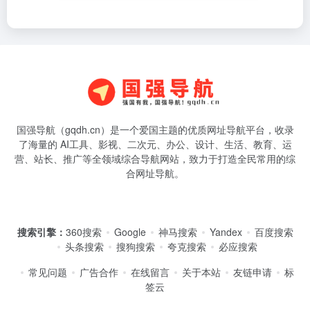
国强导航（gqdh.cn）是一个爱国主题的优质网址导航平台，收录
了海量的 AI工具、影视、二次元、办公、设计、生活、教育、运
营、站长、推广等全领域综合导航网站，致力于打造全民常用的综
合网址导航。
搜索引擎：
360搜索
Google
神马搜索
Yandex
百度搜索
头条搜索
搜狗搜索
夸克搜索
必应搜索
常见问题
广告合作
在线留言
关于本站
友链申请
标
签云