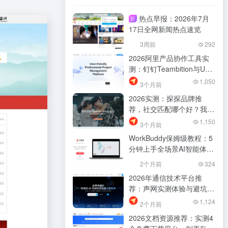
热点早报：2026年7月
新
17日全网新闻热点速览
3周前
292
2026阿里产品协作工具实
测：钉钉Teambition与UC
浏览器哪个好？我帮你筛过
1,050
3个月前
了
2026实测：探探品牌推
荐，社交匹配哪个好？我帮
你筛过了，少踩坑
1,150
3个月前
WorkBuddy保姆级教程：5
分钟上手全场景AI智能体工
作台，提升办公效率
2个月前
324
2026年通信技术平台推
荐：声网实测体验与避坑指
南，别再乱找了
1,124
2个月前
2026文档资源推荐：实测4