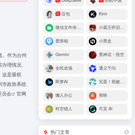
DeepSeek
街机中国
豆包
Kimi
荐
微信文件传输助手
小霸王怀旧游戏机
爱剪辑
小黑盒
Gemini
黑神话：悟空
道。作为台州
案办理情况、
全民农场
通义千问
，这是最权
即梦AI
完蛋！我被美女包围了
州市政协系统
委员会
官网
懒人办公
剪映
时空猎人
可灵 AI
热门文章