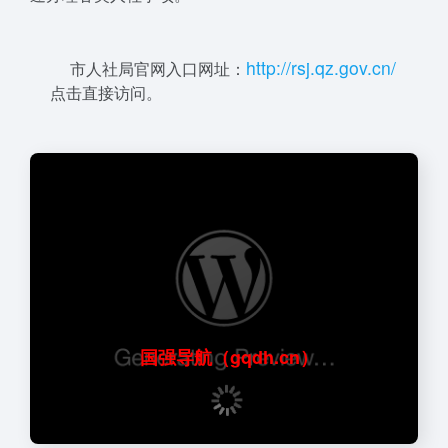
ht
t
p://
r
sj.qz
.g
ov
.
cn/
市人社局官网入口网址：
点击直接访问。
国强导航（gqdh.cn）