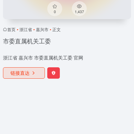
0
1,437
首页
•
浙江省
•
嘉兴市
•
正文
市委直属机关工委
浙江省 嘉兴市 市委直属机关工委 官网
链接直达