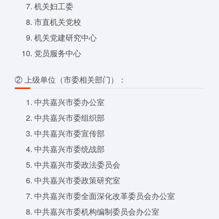
机关妇工委
市直机关党校
机关党建研究中心
党员服务中心
② 上级单位（市委相关部门）：
中共嘉兴市委办公室
中共嘉兴市委组织部
中共嘉兴市委宣传部
中共嘉兴市委统战部
中共嘉兴市委政法委员会
中共嘉兴市委政策研究室
中共嘉兴市委全面深化改革委员会办公室
中共嘉兴市委机构编制委员会办公室