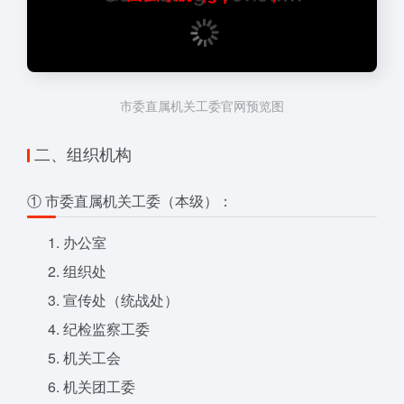
市委直属机关工委官网预览图
二、组织机构
① 市委直属机关工委（本级）：
办公室
组织处
宣传处（统战处）
纪检监察工委
机关工会
机关团工委