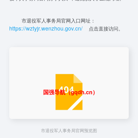
市退役军人事务局官网入口网址：
ht
t
ps://
wz
t
yj
r
.w
en
zhou
.
g
o
v.cn/
点击直接访问。
国强导航（gqdh.cn）
市退役军人事务局官网预览图