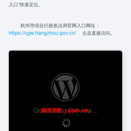
入口”快速定位。
杭州市综合行政执法局官网入口网址：
htt
p
s
://c
gw
.
h
a
n
g
z
hou.
go
v
.c
n
/
点击直接访问。
国强导航（gqdh.cn）