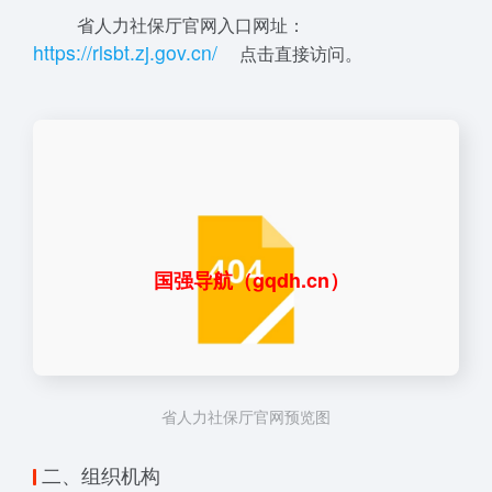
省人力社保厅官网入口网址：
ht
tps
:
/
/
r
l
sbt
.zj
.g
o
v
.
cn/
点击直接访问。
国强导航（gqdh.cn）
省人力社保厅官网预览图
二、组织机构