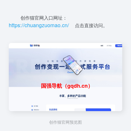
创作猫官网入口网址：
ht
tp
s://
ch
u
a
ngz
u
o
m
ao
.
c
n
/
点击直接访问。
国强导航（gqdh.cn）
创作猫官网预览图