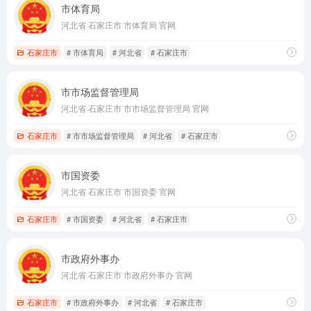
市体育局
河北省 石家庄市 市体育局 官网
石家庄市
# 市体育局
# 河北省
# 石家庄市
市市场监督管理局
河北省 石家庄市 市市场监督管理局 官网
石家庄市
# 市市场监督管理局
# 河北省
# 石家庄市
市国资委
河北省 石家庄市 市国资委 官网
石家庄市
# 市国资委
# 河北省
# 石家庄市
市政府外事办
河北省 石家庄市 市政府外事办 官网
石家庄市
# 市政府外事办
# 河北省
# 石家庄市