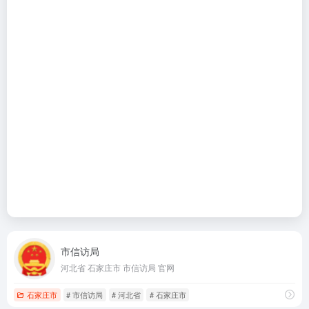
市信访局
河北省 石家庄市 市信访局 官网
石家庄市
# 市信访局
# 河北省
# 石家庄市