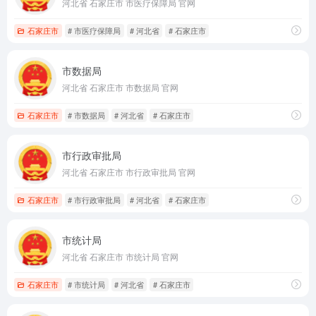
河北省 石家庄市 市医疗保障局 官网
石家庄市
# 市医疗保障局
# 河北省
# 石家庄市
市数据局
河北省 石家庄市 市数据局 官网
石家庄市
# 市数据局
# 河北省
# 石家庄市
市行政审批局
河北省 石家庄市 市行政审批局 官网
石家庄市
# 市行政审批局
# 河北省
# 石家庄市
市统计局
河北省 石家庄市 市统计局 官网
石家庄市
# 市统计局
# 河北省
# 石家庄市