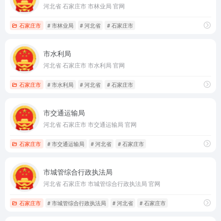
河北省 石家庄市 市林业局 官网
石家庄市
# 市林业局
# 河北省
# 石家庄市
市水利局
河北省 石家庄市 市水利局 官网
石家庄市
# 市水利局
# 河北省
# 石家庄市
市交通运输局
河北省 石家庄市 市交通运输局 官网
石家庄市
# 市交通运输局
# 河北省
# 石家庄市
市城管综合行政执法局
河北省 石家庄市 市城管综合行政执法局 官网
石家庄市
# 市城管综合行政执法局
# 河北省
# 石家庄市