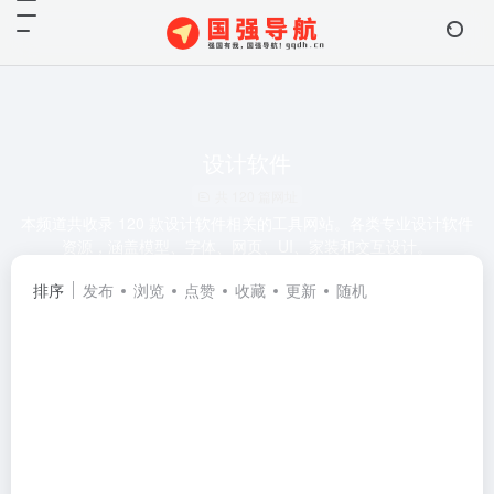
设计软件
共 120 篇网址
本频道共收录 120 款设计软件相关的工具网站。各类专业设计软件
资源，涵盖模型、字体、网页、UI、家装和交互设计。
排序
发布
浏览
点赞
收藏
更新
随机
# 设计素材
# 字体设计
# 设计资源
# UI设计
# 在线工具
# 室内设计