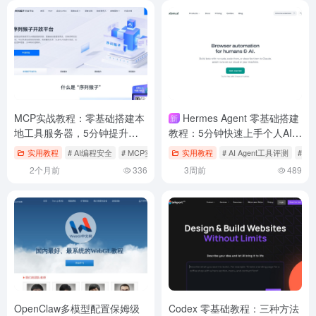
MCP实战教程：零基础搭建本
Hermes Agent 零基础搭建
新
地工具服务器，5分钟提升开
教程：5分钟快速上手个人AI编
发效率！AI编程必备
程助手
实用教程
# AI编程安全
# MCP实战教程
实用教程
# MCP工具怎么用
# AI Agent工具评测
# A
2个月前
336
3周前
489
OpenClaw多模型配置保姆级
Codex 零基础教程：三种方法