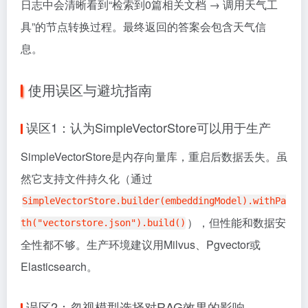
日志中会清晰看到“检索到0篇相关文档 → 调用天气工
具”的节点转换过程。最终返回的答案会包含天气信
息。
使用误区与避坑指南
误区1：认为SimpleVectorStore可以用于生产
SimpleVectorStore是内存向量库，重启后数据丢失。虽
然它支持文件持久化（通过
SimpleVectorStore.builder(embeddingModel).withPa
），但性能和数据安
th("vectorstore.json").build()
全性都不够。生产环境建议用Milvus、Pgvector或
Elasticsearch。
误区2：忽视模型选择对RAG效果的影响