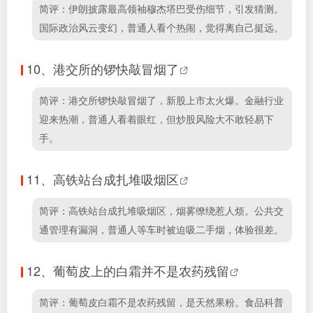
简评：伊朗披露最高领袖穆杰塔巴受伤细节，引发猜测。
国际政治风云变幻，普通人看个热闹，觉得离自己挺远。
10、
港交所的锣快敲冒烟了
简评：港交所锣快敲冒烟了，新股上市太火爆。金融行业
迎来热潮，普通人看着眼红，但炒股风险大不敢轻易下
手。
11、
高铁站台成扎堆吸烟区
简评：高铁站台成扎堆吸烟区，烟雾缭绕惹人烦。公共交
通管理有漏洞，普通人等车时被迫吸二手烟，体验很差。
12、
葡萄皮上的白霜并不是农药残留
简评：葡萄皮白霜不是农药残留，是天然果粉。食品科普