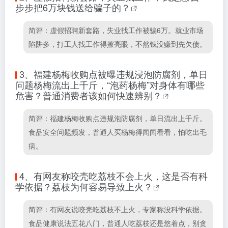
步步把6万块钱送给骗子的？
简评：虚假招聘新套路，失业找工作被骗6万。就业市场
陷阱多，打工人找工作得擦亮眼，不然钱没赚到先欠债。
3、
福建杨梅收购点被曝违规浸泡防腐剂，单日
问题杨梅流出上千斤，“泡药杨梅”对身体有哪些
危害？普通消费者该如何快速辨别？
简评：福建杨梅收购点违规泡防腐剂，单日流出上千斤。
食品安全问题频发，普通人买杨梅得闻闻看看，怕吃出毛
病。
4、
有网友称咬壳吃荔枝不会上火，这是否有科
学依据？荔枝为何容易导致上火？
简评：有网友说咬壳吃荔枝不上火，专家称没科学依据。
食品健康说法五花八门，普通人吃荔枝还是悠着点，别贪