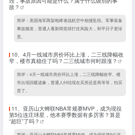
毁，事故原因可能是什么？属于什么级别的事
故？
简评：美国海军两架咆哮者战机空中相撞坠毁。军事装备
事故频发，普通人看新闻觉得打仗风险大，和平日子更珍
贵。
10、
4月一线城市房价环比上涨，二三线降幅收
窄，楼市真稳住了吗？二三线城市何时跟涨？
简评：4月一线城市房价环比上涨，二三线降幅收窄。楼
市出现回暖迹象，普通人纠结现在买房还是再等等，怕买
贵了。
11、
亚历山大蝉联NBA常规赛MVP，成为现役
第5位连庄球星，他本赛季数据有多厉害？算是
“超巨”了吗？
简评：亚历山大蝉联NBA常规赛MVP，成为现役第5位连