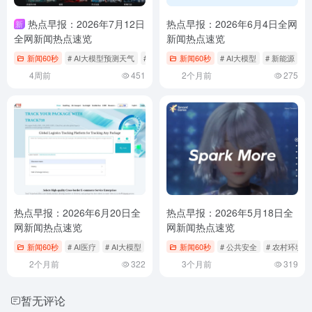
热点早报：2026年7月12日
热点早报：2026年6月4日全网
新
全网新闻热点速览
新闻热点速览
新闻60秒
# AI大模型预测天气
# 余承东内部群发飙
新闻60秒
# 功夫女足猫眼开分
# AI大模型
# 新能源
#
4周前
451
2个月前
275
热点早报：2026年6月20日全
热点早报：2026年5月18日全
网新闻热点速览
网新闻热点速览
新闻60秒
# AI医疗
# AI大模型
# 专家号AI
新闻60秒
# 公共安全
# 农村环境
2个月前
322
3个月前
319
暂无评论