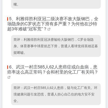
嘴。
5、
利雅得胜利亚冠二级决赛不敌大阪钢巴，全
场隐身的C罗状态下滑有多严重？为何他在沙特
超3年难破“冠军荒”？
简评：利雅得胜利亚冠决赛输给大阪钢巴，C罗全场隐
身。体育赛事中球星状态下滑，普通人看球觉得英雄迟暮
挺唏嘘。
6、
武汉一村庄585人62人患癌症或白血病，患
癌率这么高正常吗？会和村里的化工厂有关吗？
简评：武汉一村庄585人62人患癌，疑与化工厂有关。环
境健康问题引发恐慌，普通人担心自己住的地方安不安
全。