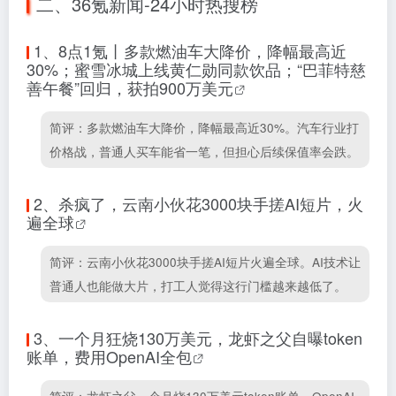
二、36氪新闻-24小时热搜榜
1、
8点1氪丨多款燃油车大降价，降幅最高近
30%；蜜雪冰城上线黄仁勋同款饮品；“巴菲特慈
善午餐”回归，获拍900万美元
简评：多款燃油车大降价，降幅最高近30%。汽车行业打
价格战，普通人买车能省一笔，但担心后续保值率会跌。
2、
杀疯了，云南小伙花3000块手搓AI短片，火
遍全球
简评：云南小伙花3000块手搓AI短片火遍全球。AI技术让
普通人也能做大片，打工人觉得这行门槛越来越低了。
3、
一个月狂烧130万美元，龙虾之父自曝token
账单，费用OpenAI全包