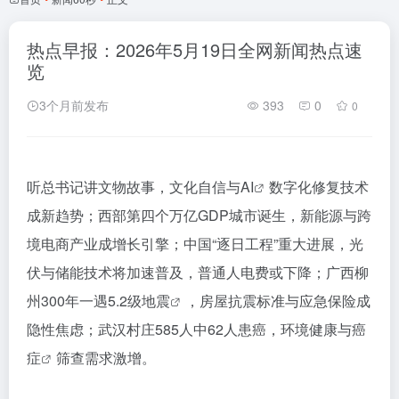
热点早报：2026年5月19日全网新闻热点速
览
3个月前发布
393
0
0
听总书记讲文物故事，文化自信与
AI
数字化修复技术
成新趋势；西部第四个万亿GDP城市诞生，新能源与跨
境电商产业成增长引擎；中国“逐日工程”重大进展，光
伏与储能技术将加速普及，普通人电费或下降；广西柳
州300年一遇5.2级
地震
，房屋抗震标准与应急保险成
隐性焦虑；武汉村庄585人中62人患癌，环境健康与
癌
症
筛查需求激增。