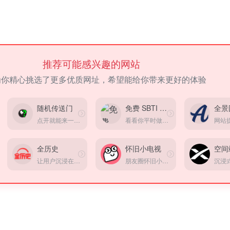
推荐可能感兴趣的网站
为你精心挑选了更多优质网址，希望能给你带来更好的体验
随机传送门
免费 SBTI 社交性格测试
点开就能来一场平行世界旅游。
看看你平时做事、社交、职场表现是什么风格
全历史
怀旧小电视
让用户沉浸在纵横开阔、左图右史的（历史、人文、社科等）知识海洋中
朋友圈怀旧小电视，重温经典小品，童年回忆，情怀满满。在线观看小品，分享快乐，打造专属怀旧空间。