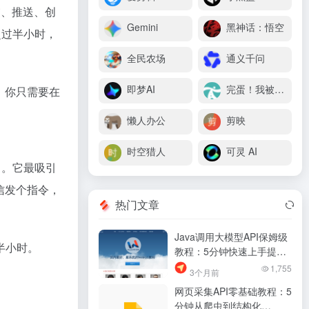
交、推送、创
Gemini
黑神话：悟空
超过半小时，
全民农场
通义千问
即梦AI
完蛋！我被美女包围了
，你只需要在
懒人办公
剪映
时空猎人
可灵 AI
。它最吸引
信发个指令，
热门文章
Java调用大模型API保姆级
半小时。
教程：5分钟快速上手提升
开发效率
1,755
3个月前
网页采集API零基础教程：5
分钟从爬虫到结构化