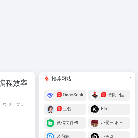
推荐网站
I编程效率
DeepSeek
街机中国
荐
荐
0
0
豆包
Kimi
荐
微信文件传输助手
小霸王怀旧游戏机
爱剪辑
小黑盒