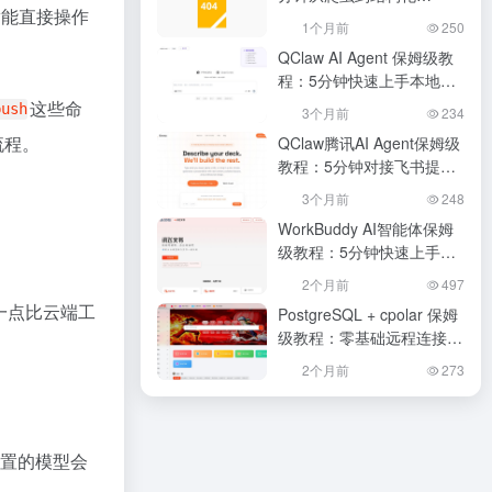
w能直接操作
JSON，提升开发效率
1个月前
250
QClaw AI Agent 保姆级教
程：5分钟快速上手本地化
助手，提升开发效率
这些命
push
3个月前
234
流程。
QClaw腾讯AI Agent保姆级
教程：5分钟对接飞书提升
效率
3个月前
248
WorkBuddy AI智能体保姆
级教程：5分钟快速上手提
升办公效率
2个月前
497
一点比云端工
PostgreSQL + cpolar 保姆
级教程：零基础远程连接数
据库，5分钟提升效率
2个月前
273
内置的模型会