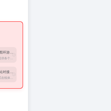
全景图环游世界
网站提供各个地区的全景图，三百六十度看世界
空间站对接模拟器
沉浸式在线体验当宇航员