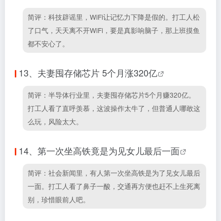
简评：科技辟谣里，WiFi让记忆力下降是假的。打工人松
了口气，天天离不开WiFi，要是真影响脑子，那上班摸鱼
都不安心了。
13、
夫妻囤存储芯片 5个月涨320亿
简评：半导体行业里，夫妻囤存储芯片5个月赚320亿。
打工人看了直呼羡慕，这波操作太牛了，但普通人哪敢这
么玩，风险太大。
14、
第一次坐高铁竟是为见女儿最后一面
简评：社会新闻里，有人第一次坐高铁是为了见女儿最后
一面。打工人看了鼻子一酸，交通再方便也赶不上生死离
别，珍惜眼前人吧。