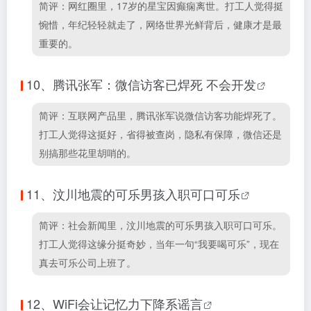
简评：网红圈里，17岁的星宝因癫痫离世。打工人觉得挺
惋惜，年纪轻轻就走了，网络世界光鲜背后，健康才是最
重要的。
10、
腾讯张军：微信访客已焊死 不会开发
简评：互联网产品里，腾讯张军说微信访客功能焊死了。
打工人觉得这挺好，省得被查岗，隐私有保障，微信还是
别搞那些花里胡哨的。
11、
汶川地震的可乐男孩入职可口可乐
简评：社会新闻里，汶川地震的可乐男孩入职可口可乐。
打工人觉得这缘分挺奇妙，当年一句“我要喝可乐”，现在
真去可乐公司上班了。
12、
WiFi会让记忆力下降系谣言