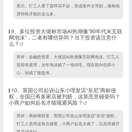
美元。打工人看了直呼买不起，形成条件太苛刻，缅甸地
质特殊才能出这么多。
9、
多位投资大佬称市场AI热潮像“90年代末互联
网泡沫”，二者有哪些异同？当下投资该注意什
么？
简评：金融投资里，大佬说AI热潮像互联网泡沫。打工人
觉得有道理，当年泡沫破了一地鸡毛，现在投AI也得小
心，别成了接盘侠。
10、
英国公司起诉山东小理发店“东尼”商标侵
权，全国已有多家店被判赔，这算恶意碰瓷吗？
小商户如何起名才能规避风险？
简评：商标维权里，英国公司告山东理发店“东尼”侵权。
打工人觉得这有点碰瓷，小商户起名太难了，以后得避开
常见词才行。