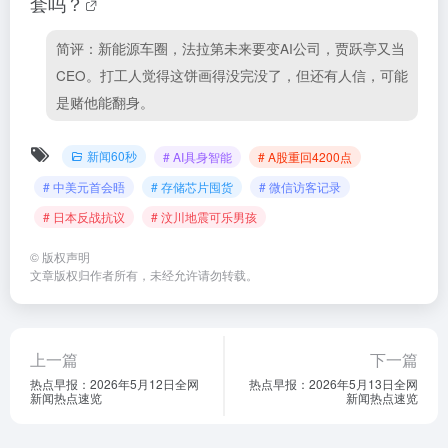
套吗？
简评：新能源车圈，法拉第未来要变AI公司，贾跃亭又当
CEO。打工人觉得这饼画得没完没了，但还有人信，可能
是赌他能翻身。
新闻60秒
# AI具身智能
# A股重回4200点
# 中美元首会晤
# 存储芯片囤货
# 微信访客记录
# 日本反战抗议
# 汶川地震可乐男孩
©
版权声明
文章版权归作者所有，未经允许请勿转载。
上一篇
下一篇
热点早报：2026年5月12日全网
热点早报：2026年5月13日全网
新闻热点速览
新闻热点速览