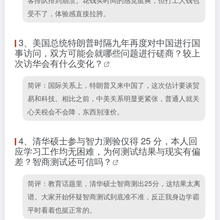
客排队排到崩溃。花钱买时间的感觉挺爽，但打工人钱包
受不了，体验感直接拉胯。
3、
美国总统特朗普时隔九年再度对中国进行国
事访问，双方可能会就哪些问题进行磋商？较上
次访华会有什么变化？
简评：国际关系上，特朗普又来中国了，这次估计要谈贸
易和科技。相比之前，中美关系明显更紧张，普通人就关
心关税会不会降，东西别涨价。
4、
清华硕士参与智力测验仅得 25 分，本人回
应学习工作均无困难，为何测试结果与现实有偏
差？智商测试还可信吗？
简评：教育话题里，清华硕士智商测出25分，这结果太离
谱。大家开始怀疑智商测试到底准不准，反正我身边学霸
平时看着也挺正常的。