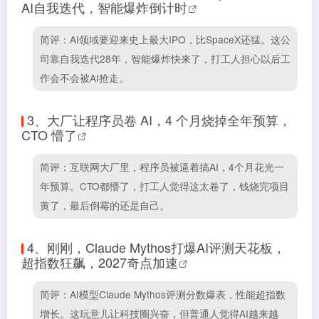
AI自我迭代，智能爆炸倒计时
简评：AI领域要迎来史上最大IPO，比SpaceX还猛。这公
司靠自我迭代28年，智能爆炸快来了，打工人担心以后工
作会不会被AI抢走。
3、
大厂让程序员卷 AI，4 个月烧掉全年预算，
CTO 懵了
简评：互联网大厂里，程序员被逼着搞AI，4个月花光一
年预算。CTO都懵了，打工人觉得这太卷了，钱烧完项目
黄了，最后倒霉的还是自己。
4、
刚刚，Claude Mythos打爆AI评测天花板，
超指数狂飙，2027奇点加速
简评：AI模型Claude Mythos评测分数爆表，性能超指数
增长。这玩意儿让科技圈兴奋，但普通人觉得AI越来越