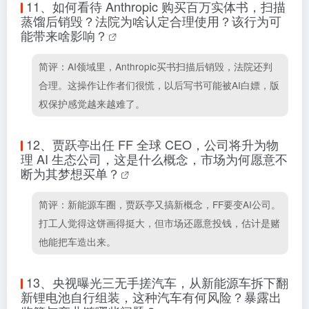
11、
如何看待 Anthropic 购买百万实体书，扫描
蒸馏后销毁？法院为啥认定合理使用？该行为可
能带来啥影响？
简评：AI领域里，Anthropic买书扫描后销毁，法院还判
合理。这操作让作者们很慌，以后写书可能被AI白嫖，版
权保护感觉越来越难了。
12、
贾跃亭出任 FF 全球 CEO，公司将升为物
理 AI 生态公司，这是什么概念，市场为何愿意不
断为其梦想买单？
简评：新能源车圈，贾跃亭又搞新概念，FF要变AI公司。
打工人觉得这饼画得挺大，但市场还愿意投钱，估计是赌
他能把车造出来。
13、
央视曝光三无手搓汽车，从新能源车拆下翻
新锂电池自行组装，这种汽车有何风险？暴露出