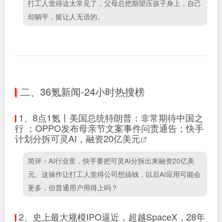
打工人觉得这太常见了，父母总把期望压孩子身上，自己
却躺平，挺让人无语的。
二、36氪新闻-24小时热搜榜
1、
8点1氪丨美国总统特朗普：非常期待中国之
行 ；OPPO发布母亲节文案事件问责通告；快手
计划分拆可灵AI，融资20亿美元
简评：AI行业里，快手要把可灵AI分拆出来融资20亿美
元。这操作让打工人觉得公司想搞钱，以后AI应用可能会
更多，但普通用户用得上吗？
2、
史上最大规模IPO逼近，超越SpaceX，28年