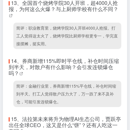
13、
全国首个烧烤学院30人开班，超4000人抢
报，为何这么火爆？与上厨师学校有什么不同？
简评：职业教育里，烧烤学院30人开班4000人抢报。打
工人觉得这太火了，烧烤学院比厨师学校更专一，学完直
接摆摊，挺实用。
14、
券商新增115%即时平仓线，补仓时间压缩
到半天，对散户有什么影响？会引发连锁爆仓
吗？
简评：金融行业里，券商新增115%平仓线，补仓时间缩
到半天。打工人觉得散户压力大了，万一跌了来不及补
仓，可能引发连锁爆仓。
15、
法拉第未来将升为物理AI生态公司，贾跃亭
出任全球CEO，这又是什么“饼”？还有人吃这一