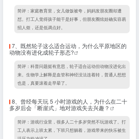
简评：家庭教育里，女儿做饭被夸，妈妈发朋友圈却遭
怼。打工人觉得孩子能干是好事，但朋友圈炫娃确实容易
招人烦，还是低调点好。
7、
既然轮子这么适合运动，为什么平原地区的
动物没有进化成轮子形态?
简评：科普问题挺有意思，轮子适合运动但动物没进化出
来。生物学上解释是血管和神经没法连着转，普通人想想
也是，真要滚着走早晕了。
8、
曾经每天玩 5 小时游戏的人，为什么在二十
多岁后会「断崖式」地对游戏失去兴趣？
简评：游戏行业里，很多人二十多岁突然不玩游戏了。打
工人表示上班太累，下班只想躺着，游戏带来的快乐被生
活压力给冲没了。