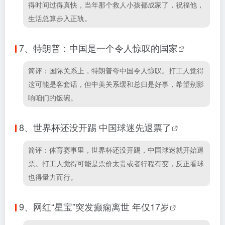
得时间过得真快，当年那个救人小孩都成家了，祝福他，
生活总算步入正轨。
7、
特朗普：中国是一个令人惊叹的国家
简评：国际关系上，特朗普夸中国令人惊叹。打工人觉得
这可能是客套话，但中美关系缓和总归是好事，希望别影
响咱们的饭碗。
8、
世界杯还没开踢 中国球迷先退票了
简评：体育赛事里，世界杯还没开踢，中国球迷就开始退
票。打工人觉得可能是票价太贵或者行程有变，反正看球
也得量力而行。
9、
网红“星宝”突发癫痫离世 年仅17岁