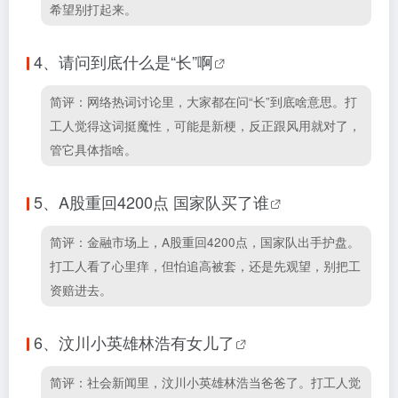
希望别打起来。
4、
请问到底什么是“长”啊
简评：网络热词讨论里，大家都在问“长”到底啥意思。打
工人觉得这词挺魔性，可能是新梗，反正跟风用就对了，
管它具体指啥。
5、
A股重回4200点 国家队买了谁
简评：金融市场上，A股重回4200点，国家队出手护盘。
打工人看了心里痒，但怕追高被套，还是先观望，别把工
资赔进去。
6、
汶川小英雄林浩有女儿了
简评：社会新闻里，汶川小英雄林浩当爸爸了。打工人觉