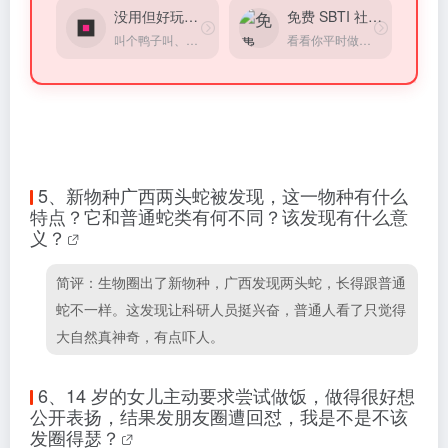
没用但好玩的小游戏
免费 SBTI 社交性格测试
叫个鸭子叫、戳个按钮弹窗，超适合打发碎片时间。
看看你平时做事、社交、职场表现是什么风格
5、
新物种广西两头蛇被发现，这一物种有什么
特点？它和普通蛇类有何不同？该发现有什么意
义？
简评：生物圈出了新物种，广西发现两头蛇，长得跟普通
蛇不一样。这发现让科研人员挺兴奋，普通人看了只觉得
大自然真神奇，有点吓人。
6、
14 岁的女儿主动要求尝试做饭，做得很好想
公开表扬，结果发朋友圈遭回怼，我是不是不该
发圈得瑟？