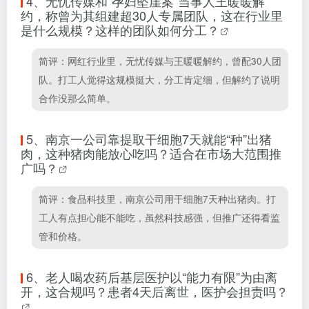
4、
无忧传媒和“孕妇坠崖案”当事人王暖暖解
约，称曾为其组建超30人专属团队，这在行业里
是什么规模？这样的团队如何分工？
简评：网红行业里，无忧传媒与王暖暖解约，曾配30人团
队。打工人觉得这规模挺大，分工肯定细，但解约了说明
合作没那么简单。
5、
南京一公司靠提取干细胞7天就能“种”出猪
肉，这种猪肉能放心吃吗？适合在市场大范围推
广吗？
简评：食品科技里，南京公司用干细胞7天种出猪肉。打
工人有点担心能不能吃，虽然科技感强，但推广还得看监
管和价格。
6、
老人喝农药后基层医护以“能力有限”为由离
开，这合规吗？患者4天后离世，医护会担责吗？