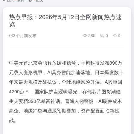
热点早报：2026年5月12日全网新闻热点速
览
3个月前发布
285
0
0
中美元首北京会晤释放缓和信号，宇树科技发布390万
元载人变形机甲，AI具身智能加速落地。日本爆发数十
年来最大规模反战抗议，全球地缘风险升温。
A股重回
4200点
，国家队护盘逻辑曝光，存储芯片囤货潮催
生夫妻档320亿暴富神话。普通人需警惕：AI硬件成本
高企、地缘冲突与通胀预期叠加，资产配置面临新挑
战。