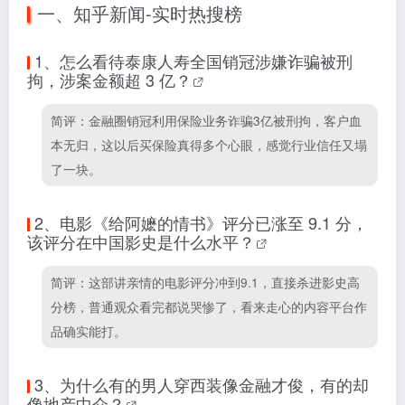
一、知乎新闻-实时热搜榜
1、
怎么看待泰康人寿全国销冠涉嫌诈骗被刑
拘，涉案金额超 3 亿？
简评：金融圈销冠利用保险业务诈骗3亿被刑拘，客户血
本无归，这以后买保险真得多个心眼，感觉行业信任又塌
了一块。
2、
电影《给阿嬷的情书》评分已涨至 9.1 分，
该评分在中国影史是什么水平？
简评：这部讲亲情的电影评分冲到9.1，直接杀进影史高
分榜，普通观众看完都说哭惨了，看来走心的内容平台作
品确实能打。
3、
为什么有的男人穿西装像金融才俊，有的却
像地产中介？