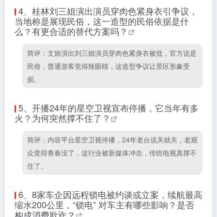
4、
桂林刘三姐演出演员穿肉色紧身衣引争议，
当地称是展现民俗，这一造型的民俗依据是什
么？有更合适的替代方案吗？
简评：文旅演出刘三姐演员穿肉色紧身衣被批，官方说是
民俗，普通游客觉得辣眼睛，这造型争议让景区形象受
损。
5、
开播24年的星空卫视宣布停播，它当年有多
火？为何突然撑不住了？
简评：内容平台星空卫视停播，24年老台说关就关，老观
众觉得青春没了，这行业被新媒体冲击，传统电视真撑不
住了。
6、
8家车企因远程锁电被约谈或立案，续航最高
缩水200公里，“锁电” 对车主有哪些影响？是否
构成消费欺诈？