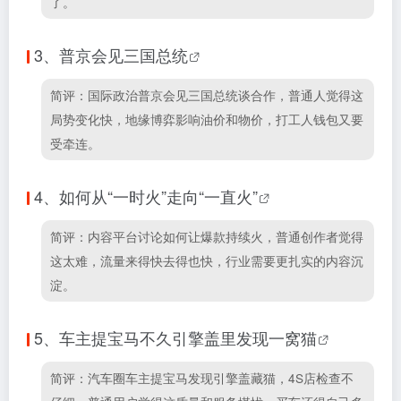
了。
3、
普京会见三国总统
简评：国际政治普京会见三国总统谈合作，普通人觉得这
局势变化快，地缘博弈影响油价和物价，打工人钱包又要
受牵连。
4、
如何从“一时火”走向“一直火”
简评：内容平台讨论如何让爆款持续火，普通创作者觉得
这太难，流量来得快去得也快，行业需要更扎实的内容沉
淀。
5、
车主提宝马不久引擎盖里发现一窝猫
简评：汽车圈车主提宝马发现引擎盖藏猫，4S店检查不