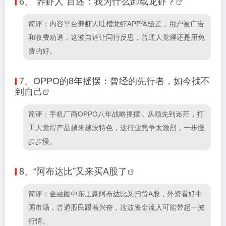
6、
“养虾人”自述：我为什么卸载龙虾？
简评：内容平台养虾人吐槽龙虾APP体验差，用户被广告
和收费劝退，这波自述让同行反思，普通人觉得还是用免
费的好。
7、
OPPO的8年摇摆：曾经的先行者，如今找不
到自己
简评：手机厂商OPPO八年战略摇摆，从领先到迷茫，打
工人觉得产品越来越没特色，这行业竞争太激烈，一步慢
步步慢。
8、
“阿布达比”又来买A股了
简评：金融圈中东土豪阿布达比又扫货A股，外资看好中
国市场，普通股民跟着兴奋，这波资金流入可能带起一波
行情。