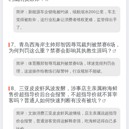
简评：新能源车企锁电被约谈，续航缩水200公里，车主
觉得被欺诈，这行业乱象让消费者维权更难，监管得出手
了。
7、
青岛西海岸主帅郑智因辱骂裁判被禁赛6场，
为何判罚这么重？禁赛会影响其执教生涯吗？
简评：体育圈郑智辱骂裁判被禁赛6场，球迷觉得判罚合
理，这波操作给教练们敲警钟，行业规矩不能破。
8、
三亚皮皮虾风波发酵，涉事店主亲属称海鲜
售价超指导价后台会报警，不超指导价就不算宰
客吗？普通人如何快速判断有没有被坑？
简评：文旅消费三亚皮皮虾风波继续，店主亲属说超指导
价会报警，普通游客觉得这解释牵强，吃海鲜还得自己多
比价。