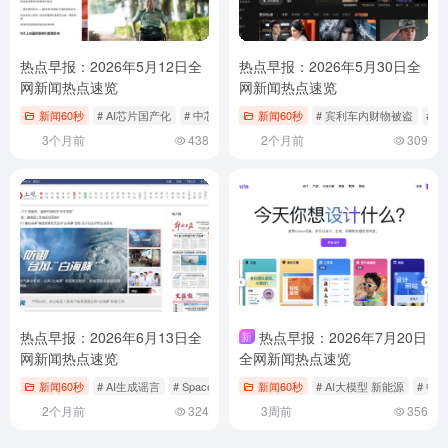
热点早报：2026年5月12日全
热点早报：2026年5月30日全
网新闻热点速览
网新闻热点速览
新闻60秒
# AI芯片国产化
# 中芯国际并购重组
新闻60秒
# 半导体产业链
# 宾利车内财物被盗
# 
3个月前
438
2个月前
309
热点早报：2026年6月13日全
热点早报：2026年7月20日
新
网新闻热点速览
全网新闻热点速览
新闻60秒
# AI生成谣言
# SpaceX上市
# 中国农机出海
新闻60秒
# AI大模型 新能源
# 中
2个月前
324
3周前
356