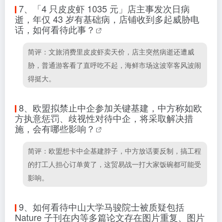
7、
「4 只皮皮虾 1035 元」店主事发次日病
逝，年仅 43 岁有基础病，店铺收到多起威胁电
话，如何看待此事？
简评：文旅消费里皮皮虾卖天价，店主突然病逝还遭威
胁，普通游客看了直呼吃不起，海鲜市场这波宰客风波闹
得挺大。
8、
欧盟拟禁止中企参加关键基建，中方称如欧
方执意惩罚、歧视性对待中企，将采取解决措
施，会有哪些影响？
简评：欧盟想卡中企基建脖子，中方放话要反制，搞工程
的打工人担心订单黄了，这贸易战一打大家饭碗都可能受
影响。
9、
如何看待中山大学马骏院士被质疑包括
Nature 子刊在内等多篇论文存在图片重复、图片