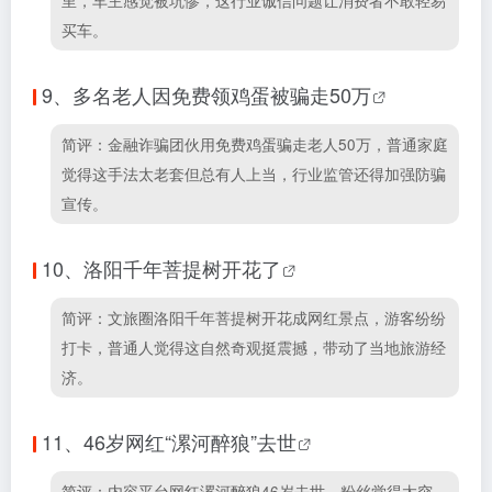
里，车主感觉被坑惨，这行业诚信问题让消费者不敢轻易
买车。
9、
多名老人因免费领鸡蛋被骗走50万
简评：金融诈骗团伙用免费鸡蛋骗走老人50万，普通家庭
觉得这手法太老套但总有人上当，行业监管还得加强防骗
宣传。
10、
洛阳千年菩提树开花了
简评：文旅圈洛阳千年菩提树开花成网红景点，游客纷纷
打卡，普通人觉得这自然奇观挺震撼，带动了当地旅游经
济。
11、
46岁网红“漯河醉狼”去世
简评：内容平台网红漯河醉狼46岁去世，粉丝觉得太突