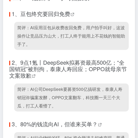
1、
豆包终究要回归免费
简评：AI应用豆包从收费改回免费，用户拍手叫好，这波
操作让竞品压力山大，打工人终于能用上不花钱的智能助
手了。
2、
9点1氪丨DeepSeek拟募资最高500亿；“全
国销冠”被刑拘，泰康人寿回应；OPPO就母亲节
文案致歉
简评：AI公司DeepSeek要募资500亿搞研发，泰康人寿
销冠诈骗案发酵，OPPO文案翻车，科技圈一天三个大
瓜，打工人看懵了。
3、
80%的钱流向AI，但谁来买单？
简评：AI行业烧钱凶猛，80%资金砸进去却难变现，普通