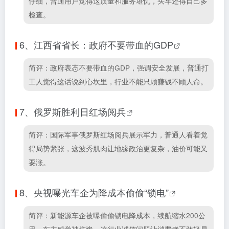
仔细，普通用户觉得这质量和服务堪忧，买车还得自己多
检查。
6、
江西省省长：政府不要带血的GDP
简评：政府表态不要带血的GDP，强调安全发展，普通打
工人觉得这话说到心坎里，行业不能只顾赚钱不顾人命。
7、
俄罗斯胜利日红场阅兵
简评：国际军事俄罗斯红场阅兵展示军力，普通人看着觉
得局势紧张，这波秀肌肉让地缘政治更复杂，油价可能又
要涨。
8、
央视曝光车企为降成本偷偷“锁电”
简评：新能源车企被曝偷偷锁电降成本，续航缩水200公