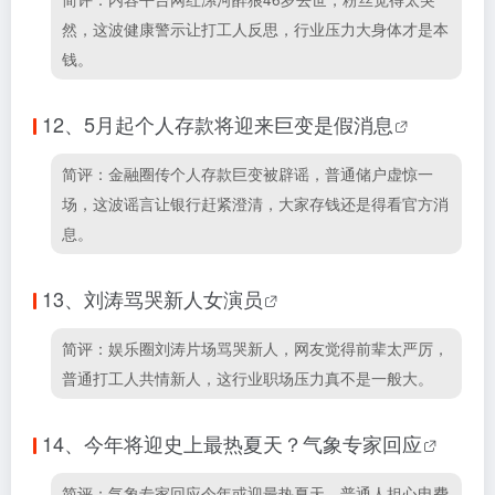
然，这波健康警示让打工人反思，行业压力大身体才是本
钱。
12、
5月起个人存款将迎来巨变是假消息
简评：金融圈传个人存款巨变被辟谣，普通储户虚惊一
场，这波谣言让银行赶紧澄清，大家存钱还是得看官方消
息。
13、
刘涛骂哭新人女演员
简评：娱乐圈刘涛片场骂哭新人，网友觉得前辈太严厉，
普通打工人共情新人，这行业职场压力真不是一般大。
14、
今年将迎史上最热夏天？气象专家回应
简评：气象专家回应今年或迎最热夏天，普通人担心电费