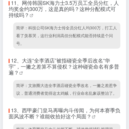
11、
网传韩国SK海力士3.5万员工全员分红，人
均奖金约300万，这是真的吗？这种分配模式可
持续吗？
简评：科技公司SK海力士传全员分红人均300万，打工人
看了羡慕哭，这行业利润高但分配模式能否持续是个问
号。
12、
大连“全李酒店”被指碰瓷全季后改名“华
宇”，一撇之差算不算侵权？这种碰瓷命名有多普
遍？
简评：文旅圈大连全李酒店碰瓷全季改名，一撇之差惹争
议，普通消费者觉得这太鸡贼，行业命名乱象该整治了。
13、
西甲豪门皇马再曝内斗传闻，为何本赛季负
面风波不断？谁能收拾好这个局面？