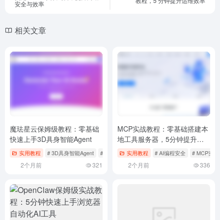
教程，5 分钟提升运维效率
安全与效率
相关文章
魔珐星云保姆级教程：零基础
MCP实战教程：零基础搭建本
快速上手3D具身智能Agent
地工具服务器，5分钟提升开
发效率！AI编程必备
实用教程
# 3D具身智能Agent
# AI数字人工具
实用教程
# DeepSeek集成
# AI编程安全
# MCP实
2个月前
321
2个月前
336