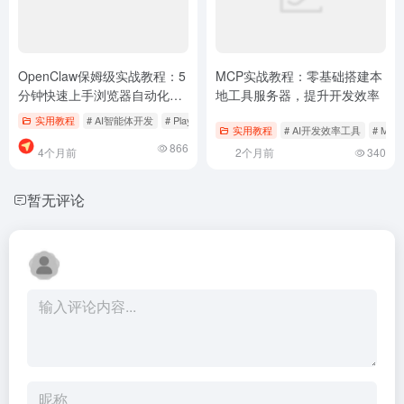
OpenClaw保姆级实战教程：5
MCP实战教程：零基础搭建本
分钟快速上手浏览器自动化AI
地工具服务器，提升开发效率
工具
实用教程
# AI智能体开发
# Playwright自动化
# RPA工具替代
实用教程
# AI开发效率工具
# MC
866
4个月前
2个月前
340
暂无评论