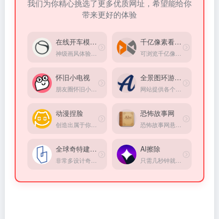
我们为你精心挑选了更多优质网址，希望能给你
带来更好的体验
在线开车模拟器
千亿像素看中国
神级画风体验，体验在线速度与激情，为数不多体验非常棒的在线模拟器
可浏览千亿像素的全景图片，观看一个城市的面貌
怀旧小电视
全景图环游世界
朋友圈怀旧小电视，重温经典小品，童年回忆，情怀满满。在线观看小品，分享快乐，打造专属怀旧空间。
网站提供各个地区的全景图，三百六十度看世界
动漫捏脸
恐怖故事网
创造出属于你的独一无二的动漫人物！
恐怖故事网悬疑灵异小说站点
全球奇特建筑大赏
AI擦除
非常多设计奇特建筑
只需几秒钟就能编辑图片，用画笔选中并用 AI 擦除图片上的物体、人物、文字、瑕疵和图案。无限制免费使用，无需注册。