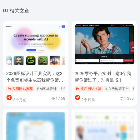
相关文章
2026图标设计工具实测：这2
2026票务平台实测：这3个我
个免费图标生成器我帮你筛过
帮你筛过了，别再乱找！
了，别再乱找了
实用网站推荐
# AI图标设计
# 免费图标下载
实用网站推荐
# 图标生成器
# 在线购票平台
# 
1,158
1,383
3个月前
2个月前