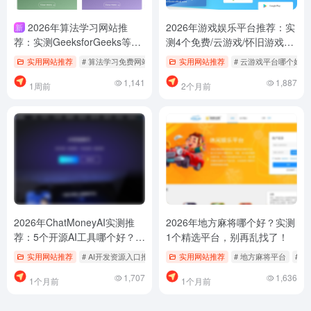
2026年算法学习网站推
2026年游戏娱乐平台推荐：实
新
荐：实测GeeksforGeeks等5
测4个免费/云游戏/怀旧游戏网
个平台，别再乱找了
站，别再乱找了
实用网站推荐
# 算法学习免费网站
# 算法学习网站下载
实用网站推荐
# 云游戏平台哪个好用
# 算法学习网站哪个好
1,141
1,887
1周前
2个月前
2026年ChatMoneyAI实测推
2026年地方麻将哪个好？实测
荐：5个开源AI工具哪个好？别
1个精选平台，别再乱找了！
再乱找了
实用网站推荐
# AI开发资源入口推荐
# AI开源项目免费下载
实用网站推荐
# 地方麻将平台
# ChatMoneyA
# 
1,707
1,636
1个月前
1个月前