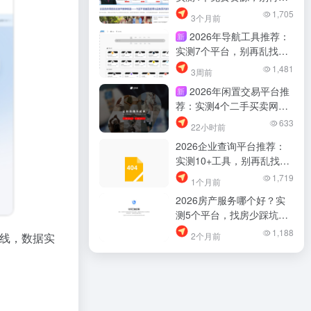
找了
1,705
3个月前
2026年导航工具推荐：
新
实测7个平台，别再乱找
了！高效找资料少踩坑
1,481
3周前
2026年闲置交易平台推
新
荐：实测4个二手买卖网
站，别再乱找了
633
22小时前
2026企业查询平台推荐：
实测10+工具，别再乱找
了！
1,719
1个月前
2026房产服务哪个好？实
测5个平台，找房少踩坑
（我帮你筛过了）
1,188
2个月前
线，数据实