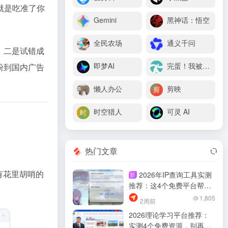
就是吃准了你
Gemini
黑神话：悟空
全民农场
通义千问
；二是试错成
即梦AI
完蛋！我被美女包围了
粉到国内广告
懒人办公
剪映
时空猎人
可灵 AI
热门文章
没有花里胡哨的
2026年IP查询工具实测
新
推荐：这4个免费平台帮我
少踩坑
1,805
2周前
2026理论学习平台推荐：
实测4个免费资源，别再乱