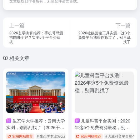
文章版权归作者所有，未经允许请勿转载。
上一篇
下一篇
2026玄学测算推荐：手机号码测
2026社媒营销工具实测：这3个
吉凶哪个好？实测5个平台少踩
免费平台我帮你筛过了，别再乱
坑
找了
相关文章
生态学大学推荐：云南大学
儿童科普平台实测：2026
新
新
实测，别再乱找了（2026干
年这5个免费资源最稳，别再
货）
乱找了
实用网站推荐
# 生态学专业怎么选
# 生态学哪个学校好
实用网站推荐
# 儿童科普平台哪个好
# 生态学大学推荐