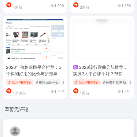
1,390
1,858
4周前
2周前
2026年价格追踪平台推荐：5
2026流行歌曲导航推荐：
新
个实测好用的比价与折扣导
实测2大平台哪个好？帮你筛
航，别再乱找了
过少踩坑
实用网站推荐
# 价格追踪平台
# 国内比价导购
实用网站推荐
# 折扣信息导航
# 免费听歌网站
# 
1,442
1,461
1个月前
1周前
暂无评论