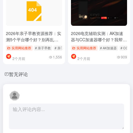
2026年亲子早教资源推荐：实
2026电竞辅助实测：AK加速
测5个平台哪个好？别再乱找
器与CC加速器哪个好？我帮你
了，少踩坑
筛过了，少踩坑
实用网站推荐
# 亲子早教
# 亲子游戏
# 宝宝巴士
实用网站推荐
# AK加速器
# CC加
1,556
909
2个月前
2个月前
暂无评论