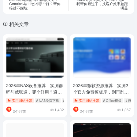
Gmarket与11번가哪个好？帮你
我帮你筛过了，找客户效率差距
筛过不踩坑
明显
相关文章
2026年NAS设备推荐：实测群
2026年微软资源推荐：实测2
晖与威联通，哪个好用？避坑
个官方免费模板库，别再乱找
指南
了
实用网站推荐
# NAS免费下载
# NAS怎么用
实用网站推荐
# NAS设备哪个好用
# Office模板
# 微软
1,432
1,367
3个月前
2个月前