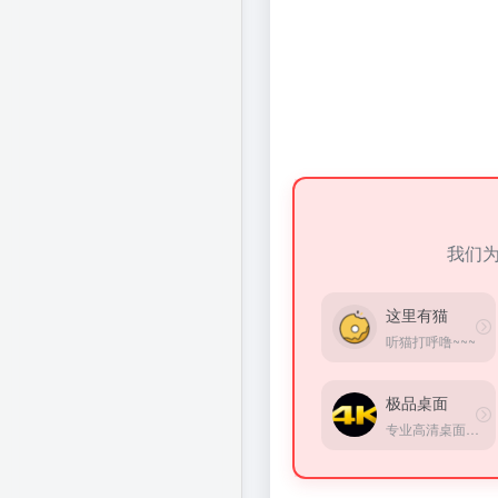
我们
这里有猫
听猫打呼噜~~~
极品桌面
专业高清桌面壁纸综合平台