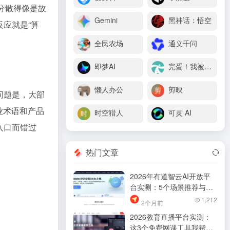
分散得像是故
Gemini
黑神话：悟空
应就是“算
全民农场
通义千问
即梦AI
完蛋！我被美女包围了
懒人办公
剪映
问题是，大部
业术语和产品
时空猎人
可灵 AI
入口而错过
热门文章
2026年有道智云AI开放平
台实测：5个场景推荐与避
坑指南
1,212
2个月前
2026教育直播平台实测：
这3个免费网课工具我帮你