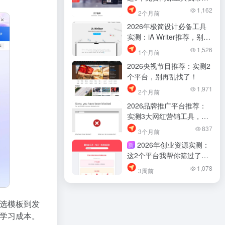
筛过了，少踩坑
1,162
2个月前
2026年极简设计必备工具
实测：iA Writer推荐，别再
乱找了
1,526
1个月前
2026央视节目推荐：实测2
个平台，别再乱找了！
1,971
2个月前
2026品牌推广平台推荐：
实测3大网红营销工具，别
再乱找了
837
3个月前
2026年创业资源实测：
新
这2个平台我帮你筛过了，
找项目少踩坑
1,078
3周前
选模板到发
学习成本。