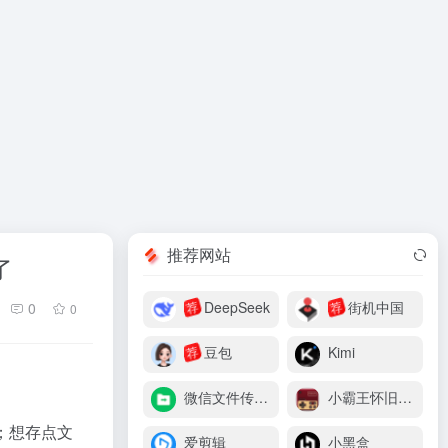
推荐网站
了
DeepSeek
街机中国
0
荐
荐
0
豆包
Kimi
荐
微信文件传输助手
小霸王怀旧游戏机
；想存点文
爱剪辑
小黑盒