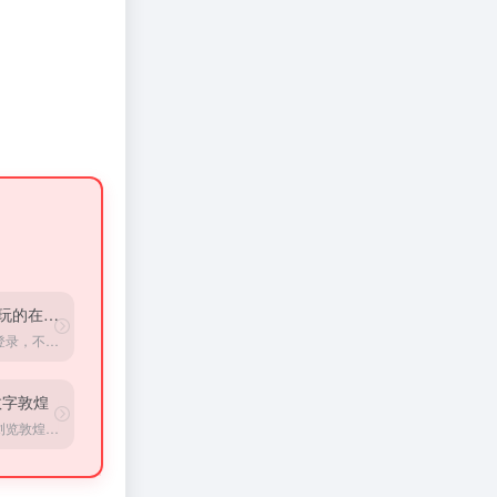
超好玩的在线小游戏
不用登录，不用下载，就可以玩到比一些app品质还高的游戏
数字敦煌
在线浏览敦煌，可浏览经典洞窟、经典壁画等