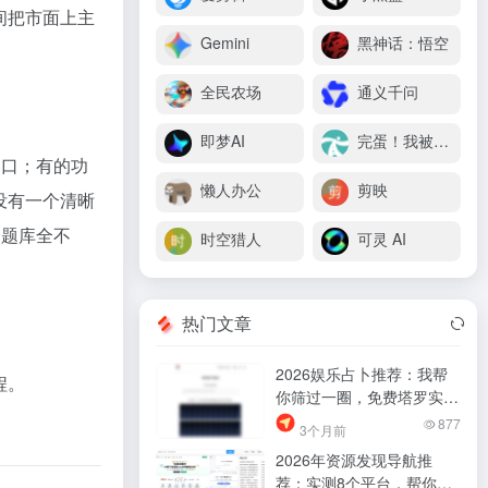
间把市面上主
Gemini
黑神话：悟空
全民农场
通义千问
即梦AI
完蛋！我被美女包围了
窗口；有的功
懒人办公
剪映
没有一个清晰
题题库全不
时空猎人
可灵 AI
热门文章
2026娱乐占卜推荐：我帮
程。
你筛过一圈，免费塔罗实测
5个避坑指南
877
3个月前
2026年资源发现导航推
荐：实测8个平台，帮你少