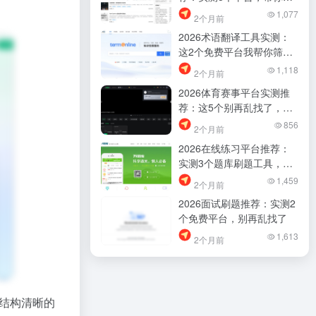
踩坑找新奇应用
1,077
2个月前
2026术语翻译工具实测：
这2个免费平台我帮你筛过
了，别再乱找
1,118
2个月前
2026体育赛事平台实测推
荐：这5个别再乱找了，差
距很明显
856
2个月前
2026在线练习平台推荐：
实测3个题库刷题工具，别
再乱找了
1,459
2个月前
2026面试刷题推荐：实测2
个免费平台，别再乱找了
1,613
2个月前
份结构清晰的