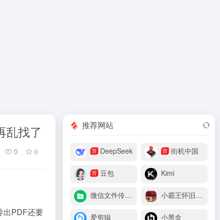
推荐网站
再乱找了
荐
荐
DeepSeek
街机中国
0
0
荐
豆包
Kimi
微信文件传输助手
小霸王怀旧游戏机
出PDF还要
爱剪辑
小黑盒