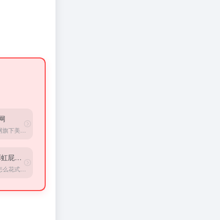
网
红人网旗下美女写真分享平台
虹屁生成器
教你怎么花式哄女朋友，直男的福音